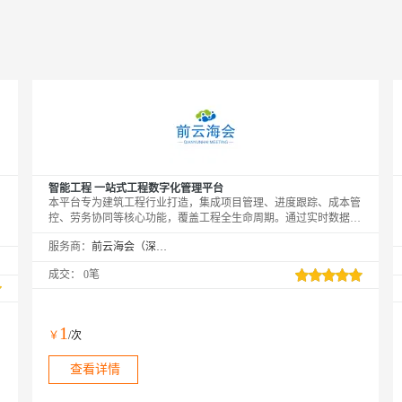
智能工程 一站式工程数字化管理平台
本平台专为建筑工程行业打造，集成项目管理、进度跟踪、成本管
控、劳务协同等核心功能，覆盖工程全生命周期。通过实时数据采
集与可视化分析，助力团队高效协同，精准识别进度偏差与成本风
服务商：
前云海会（深圳）技术有限公司
险。支持移动端与PC端多设备操作，结合智能预警机制，提升现
场管理与决策效率。同时对接保险、采购等生态服务，解决劳务投
成交：
0笔
保、物料管控等行业痛点，帮助施工企业实现流程优化、成本节约
与风险可控，推动工程管理的数字化升级。
1
￥
/次
查看详情