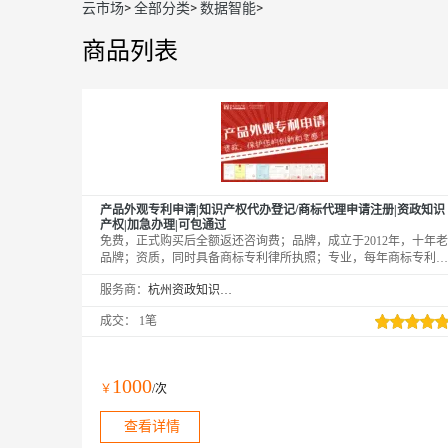
云市场
>
全部分类
>
数据智能
>
商品列表
产品外观专利申请|知识产权代办登记/商标代理申请注册|资政知识
产权|加急办理|可包通过
免费，正式购买后全额返还咨询费；品牌，成立于2012年，十年老
品牌；资质，同时具备商标专利律所执照；专业，每年商标专利申
请超5000件。百分百拿到受理通知书和申请号，拿不到受理通知书
服务商：
杭州资政知识产权咨询服务有限公司
和申请号，全额退款。后期可以免费维权，阿里云客户专享。
成交：
1笔
1000
￥
/次
查看详情