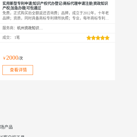
实用新型专利申请|知识产权代办登记/商标代理申请注册|资政知识
产权|加急办理|可包通过
免费，正式购买后全额返还咨询费；品牌，成立于2012年，十年老
品牌；资质，同时具备商标专利律所执照；专业，每年商标专利申
请超5000件。百分百拿到受理通知书和申请号，拿不到受理通知书
服务商：
杭州资政知识产权咨询服务有限公司
和申请号，全额退款。后期可以免费维权，阿里云客户专享。
成交：
1笔
2000
￥
/次
查看详情
场产品