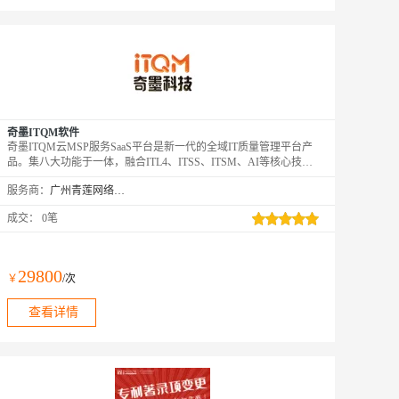
奇墨ITQM软件
奇墨ITQM云MSP服务SaaS平台是新一代的全域IT质量管理平台产
品。集八大功能于一体，融合ITL4、ITSS、ITSM、AI等核心技
术，以“平台智运维+MSP专家服务”的创新模式，为企业提供资
服务商：
广州青莲网络科技有限公司
产、费用、性能、事态等的智能化IT运维管理服务与解决方案，极
大简化企业多云IT运维的复杂度和难度，全面提升云IT资源利用率
成交：
0笔
和业务交付敏捷性。
29800
￥
/次
查看详情