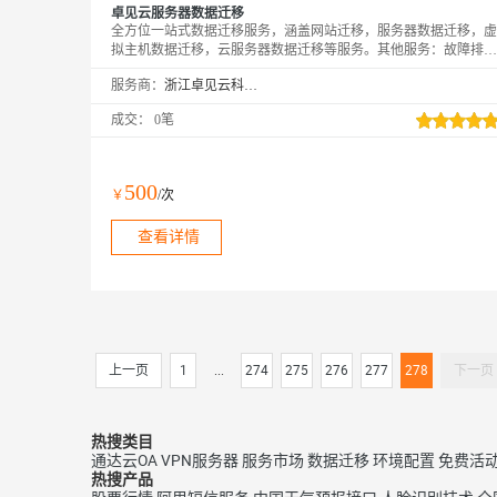
卓见云服务器数据迁移
全方位一站式数据迁移服务，涵盖网站迁移，服务器数据迁移，虚
拟主机数据迁移，云服务器数据迁移等服务。其他服务：故障排
查、架构优化、压力测试、代维、安全等需求咨询客服钉钉：
服务商：
浙江卓见云科技有限公司
15068199930
成交：
0笔
500
￥
/次
查看详情
上一页
1
...
274
275
276
277
278
下一页
热搜类目
通达云OA
VPN服务器
服务市场
数据迁移
环境配置
免费活
热搜产品