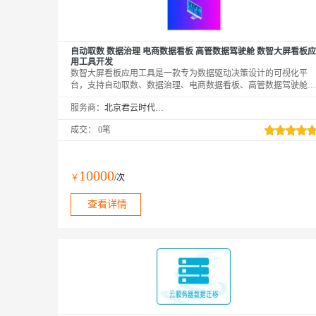
自动取数 数据治理 电商数据看板 高管数据驾驶舱 数智大屏看板应
用工具开发
数智大屏看板应用工具是一款专为数据驱动决策设计的可视化平
台，支持自动取数、数据治理、电商数据看板、高管数据驾驶舱等
功能。通过实时数据采集和智能分析，为企业提供直观、动态的业
服务商：
北京君云时代科技有限公司
务洞察，助力管理层快速做出决策。该工具支持多数据源集成，确
保数据的准确性和一致性，适用于电商、金融、制造等多行业，提
成交：
0笔
升运营效率和竞争力。
10000
￥
/次
查看详情