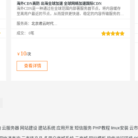
海外CDN高防 出海全球加速 全球网络加速国际CDN
海外CDN是一种通过在全球范围内部署服务器节点，将内容缓存
至离用户最近的节点，从而提供更快速、稳定的内容传输服务的技
术解决方案。海外CDN加速服务可以有效解决海外业务中遇到的
服务商：
北京君云时代科技有限公司
网络延迟、带宽限制等问题，提升用户访问体验和网站性能。
成交：
0笔
10
￥
/次
查看详情
动
云服务器
网站建设
建站系统
应用开发
短信服务
PHP教程
linux安装
云市