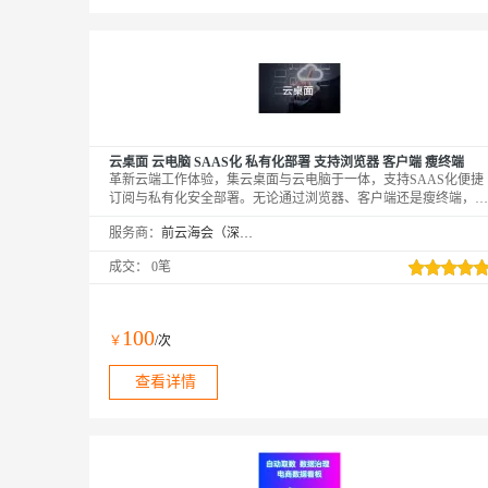
云桌面 云电脑 SAAS化 私有化部署 支持浏览器 客户端 瘦终端
革新云端工作体验，集云桌面与云电脑于一体，支持SAAS化便捷
订阅与私有化安全部署。无论通过浏览器、客户端还是瘦终端，都
能享受流畅无阻的操作。高性能虚拟化技术确保资源独立分配，多
服务商：
前云海会（深圳）技术有限公司
层安全防护机制保障数据安全。统一管理平台简化运维，灵活计费
模式控制成本。适用于企业远程办公、教育培训、软件开发等多种
成交：
0笔
场景，让云端工作更加高效、安全、灵活。
100
￥
/次
查看详情