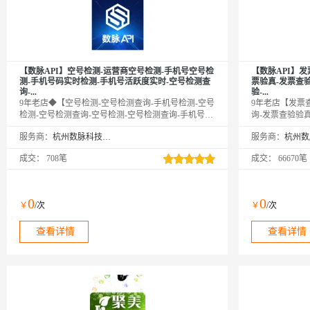
【数脉API】空号检测-运营商空号检测-手机号空号检
【数脉API】发
测-手机号码实时检测-手机号活跃度实时-空号检测查
票验真-发票查
询-...
验-...
9年老店◆【空号检测-空号检测查询-手机号检测-空号
9年老店【发票
检测-空号检测查询-空号检测-空号检测查询-手机号查
询-发票查验验
询-空号状态查询-手机号状态-运营商手机号检测】通
票验真-发票查
服务商：
杭州数脉科技有限公司
服务商：
过手机号码查询其在网活跃度，返回包括空号、实
真】输入发票信
号、停机、库无、沉默号、风险号等状态。直连运营
持高并发，24
成交：
708笔
成交：
66670笔
商接口，非缓存库，准确率高，欢迎测试选购。口碑
精◆品质保障◆
商家◆精益求精◆品质保障◆金牌售后—阿里云6星级
金牌服务商
0
0
￥
/次
￥
/次
查看详情
查看详情