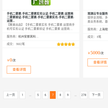
手机二要素-手机二要素实名认证-手机二要素-运营商
观测云专业服务
二要素验证-手机二要素-手机二要素实名-手机二要素-
提供全流程、多
运营...
类业务系统、基
【聚美出品】【手机二要素实名 手机二要素 运营商手
监控需求。服务
机号实名认证 手机二要素验证 手机二要素 运营商手
服务商：
采集到告警配置
机二要素 三网手机二元素校验 手机二要素 手机二要
让客户的观测云
服务商：
杭州安那其科技有限公司
成交：
8笔
素实名 手机二要素 手机二要素认证 手机二要素实名
认证 手机二要素 手机二要素实名 手机二要素认证 手
成交：
9602笔
机二要素验证 手机二要素 手机二要素实名 手机二要
素认证 手机二要素验证 手机二要素 手机二要素实名
5000
￥
/次
手机二要素认证 手机二要素验证 手机二要素 手机二
要素实名 手机二要素认证 手机二要素验证 手机二要
0
￥
/次
素 手机二要素实名 手机二要素认证 手机二要素验证
查看详情
手机二要素 手机二要素实名 ...
查看详情
上一页
1
...
5
6
7
8
9
...
278
下一页