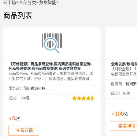
云市场
>
全部分类
>
数据智能
>
商品列表
【万维易源】商品条码查询-国内商品条码信息查询-
全电发票/数电
药品条码查询-条形码数据查询-条码信息检索
【财税金融】【
商品条形码、药品条形码查询，根据条形码信息，返
电销项发票开具
回对应的名称、价格、厂家等信息。能实现来源可
API接口实现
查、去向可追，有效控制产品质量安全风险，保障消
服务商：
支持数电普票、
服务商：
昆明秀派科技有限公司
费者权益。【注：条码查询接口，目前支持69开头的
试请联系客服开
成交：
97笔
13或069开头的14位国内商品】
按次计费。——
成交：
386笔
100
￥
/次
0
￥
/次
查看详情
查看详情