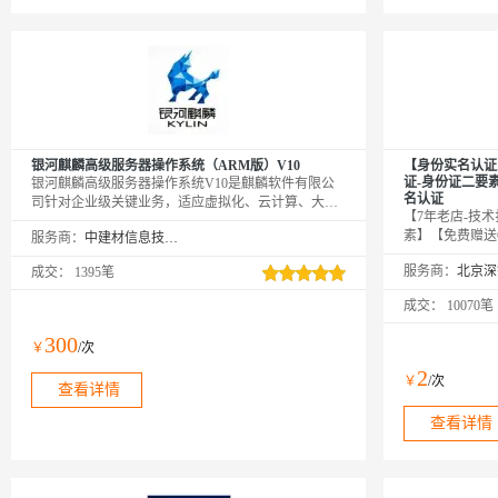
银河麒麟高级服务器操作系统（ARM版）V10
【身份实名认证
证-身份证二要
银河麒麟高级服务器操作系统V10是麒麟软件有限公
名认证
司针对企业级关键业务，适应虚拟化、云计算、大数
【7年老店-技
据、工业互联网时代对主机系统可靠性、安全性、性
素】【免费赠送
服务商：
中建材信息技术股份有限公司
能、扩展性和实时性等需求，依据CMMI5级标准研制
务】身份实名认
的提供内生本质安全、云原生支持、自主平台深入优
服务商：
成交：
1395笔
证号码是否一致
化、高性能、易管理的新一代自主服务器操作系统。
认证-身份证-
成交：
10070笔
证-身份证实名
份实名认证-身
300
￥
/次
名】【有问题随
2
￥
/次
查看详情
查看详情