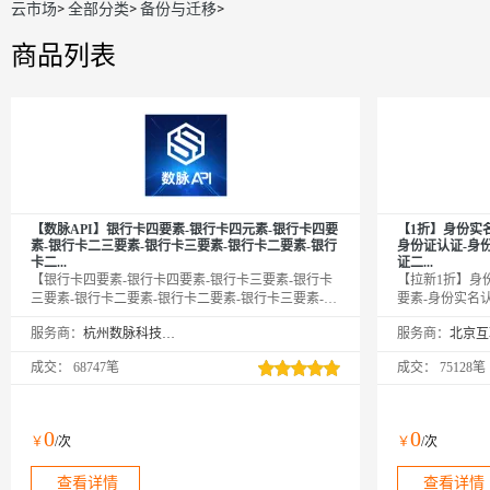
云市场
>
全部分类
>
备份与迁移
>
商品列表
【数脉API】银行卡四要素-银行卡四元素-银行卡四要
【1折】身份实
素-银行卡二三要素-银行卡三要素-银行卡二要素-银行
身份证认证-身
卡二...
证二...
【银行卡四要素-银行卡四要素-银行卡三要素-银行卡
【拉新1折】身
三要素-银行卡二要素-银行卡二要素-银行卡三要素-银
要素-身份实名
行卡实名认证-银行卡四要素-银行卡四要素核验-银行
认证-实名认证
服务商：
杭州数脉科技有限公司
服务商：
卡四要素校验-银行卡四要素核验】输入银行卡卡号、
认证-身份证实
姓名、身份证号码、手机号，验证此四要素是否一
名认证-身份证
成交：
68747笔
成交：
75128笔
致。银联官方渠道，实时联网核验，数据校验准确，
证号，校验此两
仅供高质接口，零缓存毫秒级响应，欢迎采购咨询享5
籍贯等信息。⭐
折优惠！诚信老店◆口碑商家◆精益求精◆品质保障
验，支持中国香
◆金牌售后
服，新用户享5
0
0
￥
/次
￥
/次
查看详情
查看详情