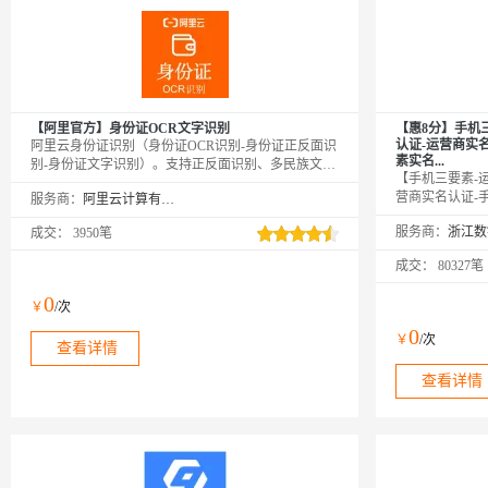
【阿里官方】身份证OCR文字识别
【惠8分】手机
认证-运营商实
阿里云身份证识别（身份证OCR识别-身份证正反面识
素实名...
别-身份证文字识别）。支持正反面识别、多民族文字
【手机三要素-
识别、生僻字识别，具备PS篡改检、完整度、复印
营商实名认证-
服务商：
阿里云计算有限公司
件、翻拍检测，图像智能旋转、畸变矫正、分辨率增
认证】★输入姓
强、人像检测等高精度识别能力。识别内容包括姓
服务商：
成交：
3950笔
要素信息是否一
名、性别、出生日期、证件号码、住址、有效期限。
源，支持四网合
支持base64和公网可访问的地址，图片格式支持：
成交：
80327笔
持携号转网查询
PNG、JPG、JPEG、BMP、GIF、TIFF、WebP。
断运维，专业技
0
￥
/次
0
￥
/次
查看详情
查看详情