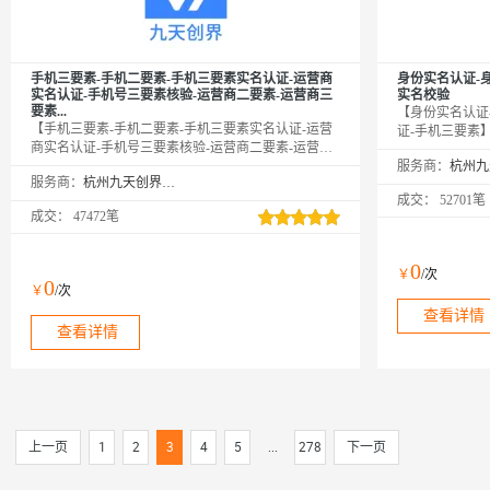
手机三要素-手机二要素-手机三要素实名认证-运营商
身份实名认证-
实名认证-手机号三要素核验-运营商二要素-运营商三
实名校验
要素...
【身份实名认证
【手机三要素-手机二要素-手机三要素实名认证-运营
证-手机三要素
商实名认证-手机号三要素核验-运营商二要素-运营商
核查，实时校验
三要素实名认证】1.传入姓名、身份证号码及手机
服务商：
性别、籍贯等信
服务商：
杭州九天创界科技有限公司
号，通过运营商数据库实时校验此三项是否匹配。2.
要验证身份信息
成交：
52701笔
广泛用于实名注册、风控审核等场景。如电商、直
车、ETC办理
成交：
47472笔
播、游戏、金融等场景。
0
￥
/次
0
￥
/次
查看详情
查看详情
上一页
1
2
3
4
5
...
278
下一页