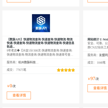
【数脉API】快递物流查询-快递查询-快递物流-物流
网站统计 U-Web P
快递-快递查询-快递物流查询-快递物流查询-快递信息
安全、可靠、公
轨迹...
原CNZZ站长工
9年老店◆【大促1分/300次-快递物流查询-快递查询-
后，需在友盟+
快递物流查询-物流查询-快递物流查询-快递单号查询-
服务商：
https://accou
快递查询-快递物流查询-快递信息查询-快递查询-快递
用。新用户不要
服务商：
杭州数脉科技有限公司
成交：
1048笔
物流查询-物流记录跟踪查询接口】输入快递单号和快
递代号查询实时物流信息。该接口支持单号自动识
成交：
77675笔
别，可查询国内外上千家物流快递公司的物流跟踪服
务，包括顺丰、圆通、申通、中通、韵达等主流快递
97
￥
/次
公司。欢迎新老客户采购咨询享5折优惠！
0
￥
/次
查看详情
查看详情