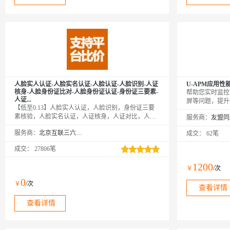
人脸实人认证-人脸实名认证-人脸认证-人脸识别-人证
U-APM应用性
核身-人脸身份证比对-人脸身份证认证-身份证三要素-
帮助您实时监控
人证...
屏等问题，提升
【低至0.13】人脸实人认证，人脸识别，身份证三要
代码，开启应用
素核验，人脸实名认证，人证核身，人证对比，人脸
服务商：
要在友盟+激活页面http
身份证比对，人像比对，人脸身份验证，人脸验证，
行绑定激活才可
服务商：
北京互联三六五科技有限公司
成交：
62笔
人脸认证，身份证三要素,人脸核身,人脸活体认证,人
证比对,身份证三要素，人脸比对、人像对比、实人认
成交：
27806笔
证、活体检测人脸比对，输入姓名、身份证一张人脸
图片，与 权威部门身份证头像比对，返回比对分值。
1200
￥
/次
0
￥
/次
查看详情
查看详情