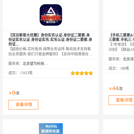
【双旦新客大优惠】身份实名认证-身份证二要素-身
【手机三要素&
份证实名认证-身份证实名-实名认证-身份证二要素-身
三要素-手机三
份证...
【7年老店】【
【超低价格-实时查询-保障业务运转-售前技术支持售
识别】【精品A
后业务服务-我们只做金牌服务】【支持中国港澳台居
系客服】手机实
民居住证核验，810000、820000、830000开头的证件
服务商：
号、手机号的是
服务商：
北京望为科技有限公司
号码】身份证实名认证接口是根据传入姓名和身份
伪。全面覆盖移
成交：
188笔
证，核验身份信息真伪。【身份证实名认证-身份证二
连、质量保证【
成交：
13433笔
要素-身份证实名认证-身份证实名认证-身份证二要素-
认证-手机号三
身份证实名认证-身份证实名认证-身份证实名认证-身
要素校验-手机
份证二要素-身份证二要素-身份证二要素】
认证查询】
44
￥
/次
0
￥
/次
查看详情
查看详情