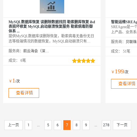
MySQL数据库恢复 误删除数据找回 勒索删库恢复 ibd
智能运维SREAg
表损坏修复 MySQL启动崩溃恢复服务 勒索病毒防御
SREAgent是
体系 ...
上产品、业务系
提供MySQL数据库误删除恢复，勒索病毒无备份无日
丰富的运维经验Sk
志等极端情况的数据恢复，MySQL启动崩溃只有
服务商：
警根因分析、巡
ibd,frm,myd等数据文件情况下的数据提取恢复，或通
动生成，MTT
服务商：
前云海会（深圳）技术有限公司
成交：
51笔
过RM命令强行删除数据文件下的数据恢复等服务。
需改造。
成交：
6笔
199
￥
/次
1
￥
/次
查看详情
查看详情
上一页
1
...
5
6
7
8
9
...
278
下一页