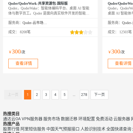
Qoder/QoderWork-共享资源包-国际版
Qoder/QoderW
Qoder，QoderWake：智能体编码平台、桌面 AI 智能
Qoder，Qode
体与数字员工。Qoder 是面向真实软件开发的智能体
桌面 AI 智能
编程平台（Agentic Coding Platform），提供 Desktop、
发的智能体编程平台（A
服务商：
Qoder-云市场精选店
服务商：
JetBrains 插件、CLI、Mobile 和 Cloud Agents 等使用方
供 Desktop、Jet
式，让 Agent 自主完成从编码到交付的全流程。
Agents 等使
成交：
8208笔
成交：
12503笔
QoderWake 是你的数字员工，各司其职、全天在线，
的全流程。Qoder
设定规则后自主开工，越用越懂你。
力从编程扩展到
动规划执行并输出
员工，各司其职
300
300
￥
/次
￥
/次
越用越懂你。
查看详情
查看详情
上一页
1
2
3
4
5
...
278
下一页
热搜类目
通达云OA
VPN服务器
服务市场
数据迁移
环境配置
免费活动
云服务器
热搜产品
股票行情
阿里短信服务
中国天气预报接口
人脸识别技术
全国快递查询