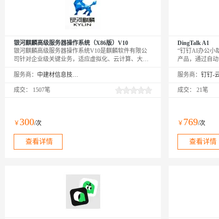
银河麒麟高级服务器操作系统（X86版）V10
DingTalk A1
银河麒麟高级服务器操作系统V10是麒麟软件有限公
“钉钉AI办公小助
司针对企业级关键业务，适应虚拟化、云计算、大数
产品，通过自动
据、工业互联网时代对主机系统可靠性、安全性、性
办任务与分析报
服务商：
中建材信息技术股份有限公司
服务商：
能、扩展性和实时性等需求，依据CMMI5级标准研制
客服等工作效率
的提供内生本质安全、云原生支持、自主平台深入优
设备管理平台，
成交：
1507笔
成交：
21笔
化、高性能、易管理的新一代自主服务器操作系统。
了。
300
769
￥
/次
￥
/次
查看详情
查看详情