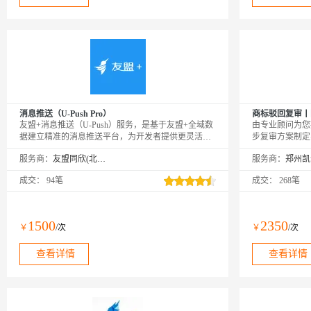
消息推送（U-Push Pro）
商标驳回复审丨
友盟+消息推送（U-Push）服务，是基于友盟+全域数
由专业顾问为您
据建立精准的消息推送平台，为开发者提供更灵活、
步复审方案制定
更智能、更有效的消息推送方案，有效提升用户粘
或律师撰写复审
服务商：
友盟同欣(北京)科技有限公司
服务商：
性，提高App活跃度。PS：购买成功后，需要在友盟
顾问的引导下快
+激活页面https://account.umeng.com/activate进行绑定激
成交：
94笔
成交：
268笔
活才可以正常使用。
1500
2350
￥
/次
￥
/次
查看详情
查看详情