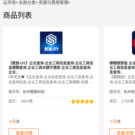
云市场
>
全部分类
>
资源与费用管理
>
商品列表
【数脉API】企业查询-企业工商信息查询-企业工商信
模糊搜索版-企
息模糊查询-企业工商关键字搜索-企业工商信息查询-
业工商信息查询
企业...
息查询...
9年老店◆【企业查询-企业信息查询-企业工商查询-企
【模糊版】企业
业查询信息-企业工商信息查询-企业工商模糊-关键字
询-企业工商信
查询】传入公司名称、注册号、社会统一信用代码中
商信息关键字查
服务商：
杭州数脉科技有限公司
服务商：
的任意一种，即可查询企业工商相关信息，返回企业
信息查询-企业
基本信息，包括公司名称、法定代表人、成立时间、
糊查询-企业工
成交：
24864笔
成交：
27309笔
登记状态、注册码、企业信用代码等。口碑商家◆品
企业工商信息模
质保障◆金牌售后—阿里云6星级金牌服务商
信息关键字查询
息查询-企业工
查询-企业信息
0
0
￥
/次
￥
/次
信息查询-企业
企业信息查询-企
查看详情
查看详情