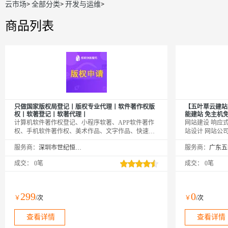
云市场
>
全部分类
>
开发与运维
>
商品列表
只做国家版权局登记丨版权专业代理丨软件著作权版
【五叶草云建站
权丨软著登记丨软著代理丨
能建站 免主机免维
计算机软件著作权登记、小程序软著、APP软件著作
网站建设 响应式
权、手机软件著作权、美术作品、文字作品、快速响
站设计 网站公
应、热心服务。加急任选工作日时间下证，软件著作
温馨提示：如您
服务商：
深圳市世纪恒程知识产权代理事务所
服务商：
权是指软件的开发者或者其他权利人依据有关著作权
【https://ww
法律的规定，对于软件作品所享有的各项专有权利。
网→【点击右上
成交：
0笔
成交：
0笔
没有软著登记保护，面临剽窃、抄袭、侵权则难以维
品（如遇问题，
权。
业，多行业网站
299
0
￥
/次
￥
/次
查看详情
查看详情