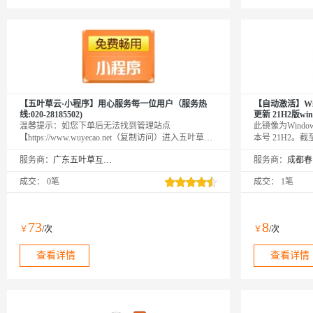
【五叶草云·小程序】用心服务每一位用户（服务热
【自动激活】Wind
线:020-28185502)
更新 21H2版win
温馨提示：如您下单后无法找到管理站点
此镜像为Windo
【https://www.wuyecao.net（复制访问）进入五叶草官
本号 21H2。
网→【点击右上角（阿里云免登）】→查看已购买产
补丁。本镜像自
服务商：
广东五叶草互联网科技有限公司
服务商：
品（如遇问题，联系售后）】【该产品合适各个行
云监控插件，完
业，多种场景小程序解决方案】全行业小程序服务商
前Win10相比W
成交：
0笔
成交：
1笔
用心服务每一位用户模板库地址：
http://aliyun.wuyecao.net/XiaoChengxu.html（复制访问）
73
8
￥
/次
￥
/次
查看详情
查看详情