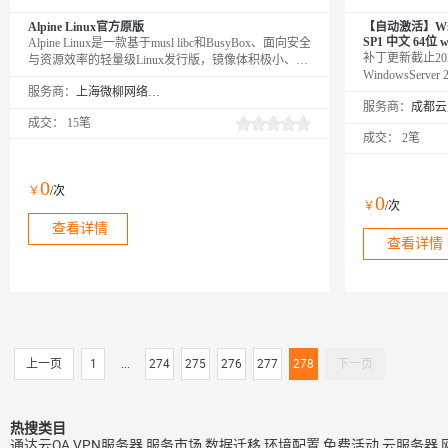
Alpine Linux官方原版
【自动激活】Wind
SP1 中文 64位 w
Alpine Linux是一款基于musl libc和BusyBox、面向安全
补丁更新截止20
与资源效率的轻量级Linux发行版，镜像体积极小、启
WindowsSer
动速度极快，尤其适合容器化部署与云原生场景。
服务商：
上海微柳网络科技有限公司
系统，完美兼容
服务商：
心、云助手插件。Wi
成交：
15笔
构程序，此系统
成交：
2笔
作系统已经更新补
补丁更新修复漏
0
￥
/次
0
￥
/次
查看详情
查看详情
上一页
1
...
274
275
276
277
278
下一页
热搜类目
通达云OA
VPN服务器
服务市场
数据迁移
环境配置
免费活动
云服务器