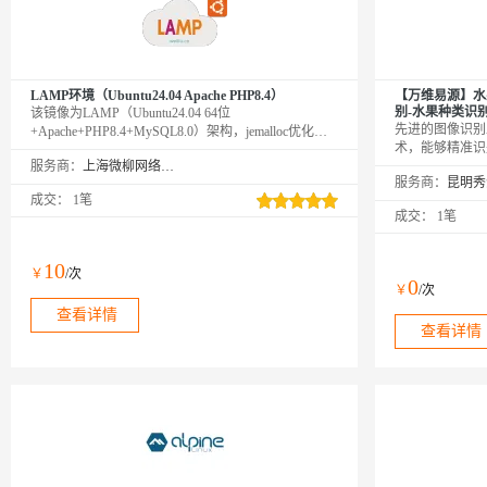
LAMP环境（Ubuntu24.04 Apache PHP8.4）
【万维易源】水
别-水果种类识
该镜像为LAMP（Ubuntu24.04 64位
先进的图像识别
+Apache+PHP8.4+MySQL8.0）架构，jemalloc优化内
术，能够精准识
存管理，脚本菜单式添加Apache虚拟主机绑定，并支
服务商：
上海微柳网络科技有限公司
它广泛应用于智
持内网OSS备份功能
服务商：
域，助力用户迅
成交：
1笔
成交：
1笔
10
￥
/次
0
￥
/次
查看详情
查看详情