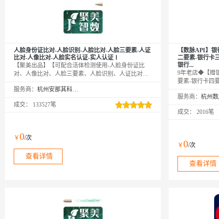
人脸身份证比对-人脸识别-人脸比对-人脸三要素-人证
【数脉API】
比对-人像比对-人脸实名认证-实人认证Ⅰ
二要素-银行卡
银行...
【聚美出品】【可配合活体检测使用-人脸身份证比
9年老店◆【赠
对、人像比对、人脸三要素、人脸识别、人证比对、
要素-银行卡四
人脸比对、活体认证、真人认证、实人认证】传入姓
服务商：
杭州安那其科技有限公司
银行卡二三四要
名、身份证号及人脸照片，通过公安库校验后返回结
服务商：
银行卡验证-银
果，判断其是否匹配。—— 我们只做精品！
成交：
133527笔
素-实名认证】
成交：
2016笔
+姓名）、银行
号码）、银行卡
码+手机号），
0
￥
/次
0
￥
/次
查看详情
查看详情