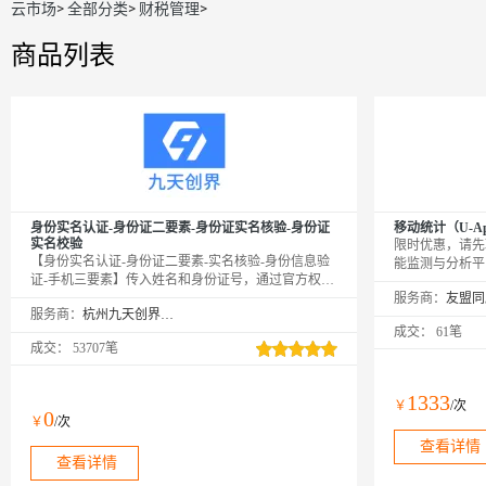
云市场
>
全部分类
>
财税管理
>
商品列表
身份实名认证-身份证二要素-身份证实名核验-身份证
移动统计（U-Ap
实名校验
限时优惠，请先
【身份实名认证-身份证二要素-实名核验-身份信息验
能监测与分析平
证-手机三要素】传入姓名和身份证号，通过官方权威
的数据采集、分
核查，实时校验此二要素是否一致，同时返回生日、
服务商：
购买成功后，需
服务商：
杭州九天创界科技有限公司
性别、籍贯等信息。2.广泛用于实名注册、登记等需
https://accou
成交：
61笔
要验证身份信息的场景，如电商、直播、海关、网约
正常使用。
成交：
53707笔
车、ETC办理、网络游戏、金融等场景
1333
￥
/次
0
￥
/次
查看详情
查看详情