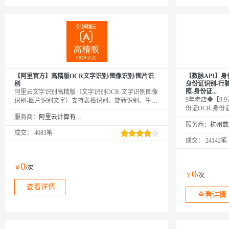
【阿里官方】高精版OCR文字识别/图像识别/图片识
【数脉API】身
别
身份证识别-行
照-身份证...
阿里云文字识别高精版（文字识别OCR-文字识别图像
9年老店◆【9.9
识别-图片识别文字）支持表格识别、旋转识别、生僻
份证OCR-身份
字识别，多格式版面、复杂文档背景和光照环境，支
服务商：
阿里云计算有限公司
OCR文字识别-
持带有印章、手印图片，支持覆盖文字编辑、低置信
服务商：
份证识别-行驶
度过滤、图案检测等能力。识别图片所包含的全部文
成交：
4083笔
识别】传入身份
字信息并结构化输出。支持base64和公网可访问的地
成交：
24142笔
包括姓名、身份
址，图片格式支持：PNG、JPG、JPEG、BMP、
地址、签发机关
GIF、TIFF、WebP。
的算法模型，准
0
￥
/次
0
￥
/次
查看详情
查看详情