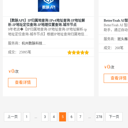
【数脉API】IP归属地查询-IPv4地址查询-IP地址解
BetterYeah
析-IP地址定位查询-IP地理位置查询-城市节点
BetterYeah
9年老店◆【IP归属地查询-IP地址查询-IP地址解析-ip
助手，通过自动
地址定位查询-城市节点】根据IP地址查询归属地信
自动测试，达到
息，包含省、市和运营商等信息。该接口将地图测绘
服务商：
率。
服务商：
杭州数脉科技有限公司
技术与人工智能相结合，利用动态密度聚类等算法完
成交：
268笔
成IP地址地理位置定位。该版本适用于企业或个人开
成交：
25995笔
发者，如需IPv6欢迎咨询客服，新老客户享5折优惠！
口碑商家◆精益求精◆品质保障◆金牌售后—阿里云6
星级金牌服务商
0
￥
/次
0
￥
/次
查看详情
查看详情
上一页
1
...
3
4
5
6
7
...
278
下一页