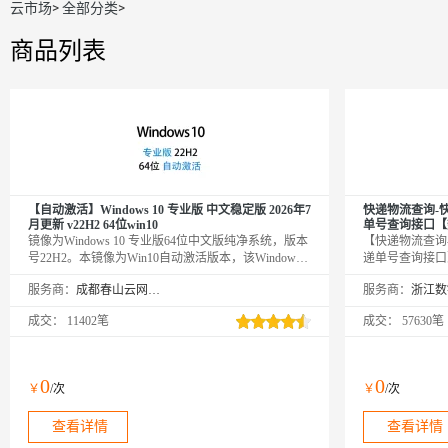
云市场
>
全部分类
>
商品列表
【自动激活】Windows 10 专业版 中文稳定版 2026年7
快递物流查询-
月更新 v22H2 64位win10
单号查询接口【
镜像为Windows 10 专业版64位中文版纯净系统，版本
【快递物流查询
号22H2。本镜像为Win10自动激活版本，该Windows
递单号查询接口
镜像集成云安全中心、云助手、云监控插件，完美兼
追踪信息查询服
服务商：
成都春山云网络科技有限公司
服务商：
容云服务器。根据使用反馈，目前Win10相比Win11更
韵达、百世、E
加稳定。
迹查询功能。中
成交：
11402笔
成交：
57630笔
查询。24h不
已服务国内多家
0
0
￥
/次
￥
/次
查看详情
查看详情