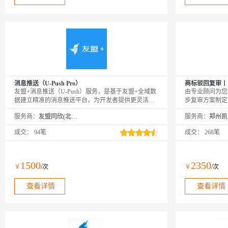
消息推送（U-Push Pro）
商标驳回复审丨
友盟+消息推送（U-Push）服务，是基于友盟+全域数
由专业顾问为您
据建立精准的消息推送平台，为开发者提供更灵活、
步复审方案制定
更智能、更有效的消息推送方案，有效提升用户粘
或律师撰写复审
服务商：
友盟同欣(北京)科技有限公司
服务商：
性，提高App活跃度。PS：购买成功后，需要在友盟
顾问的引导下快
+激活页面https://account.umeng.com/activate进行绑定激
成交：
94笔
成交：
268笔
活才可以正常使用。
1500
2350
￥
/次
￥
/次
查看详情
查看详情