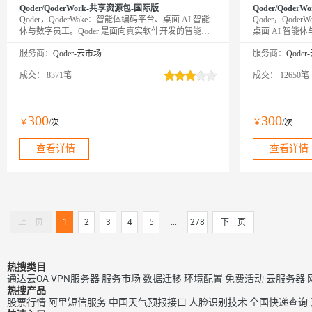
Qoder/QoderWork-共享资源包-国际版
Qoder/QoderW
Qoder，QoderWake：智能体编码平台、桌面 AI 智能
Qoder，Qode
体与数字员工。Qoder 是面向真实软件开发的智能体
桌面 AI 智能
编程平台（Agentic Coding Platform），提供 Desktop、
发的智能体编程平台（A
服务商：
Qoder-云市场精选店
服务商：
JetBrains 插件、CLI、Mobile 和 Cloud Agents 等使用方
供 Desktop、Jet
式，让 Agent 自主完成从编码到交付的全流程。
Agents 等使
成交：
8371笔
成交：
12650笔
QoderWake 是你的数字员工，各司其职、全天在线，
的全流程。Qoder
设定规则后自主开工，越用越懂你。
力从编程扩展到
动规划执行并输出
员工，各司其职
300
300
￥
/次
￥
/次
越用越懂你。
查看详情
查看详情
上一页
1
2
3
4
5
...
278
下一页
热搜类目
通达云OA
VPN服务器
服务市场
数据迁移
环境配置
免费活动
云服务器
热搜产品
股票行情
阿里短信服务
中国天气预报接口
人脸识别技术
全国快递查询