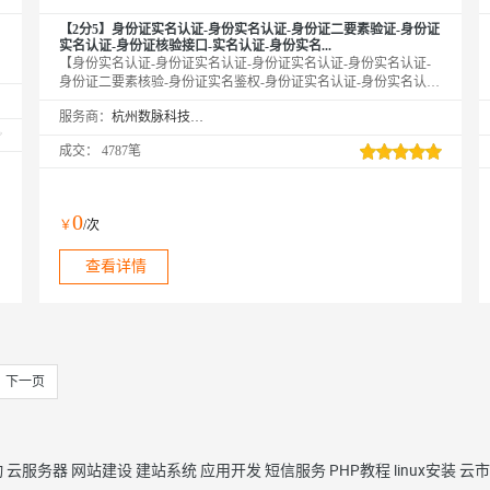
【2分5】身份证实名认证-身份实名认证-身份证二要素验证-身份证
实名认证-身份证核验接口-实名认证-身份实名...
【身份实名认证-身份证实名认证-身份证实名认证-身份实名认证-
身份证二要素核验-身份证实名鉴权-身份证实名认证-身份实名认
证】传入姓名、身份证号，校验此二要素是否一致，同时返回生
服务商：
杭州数脉科技有限公司
日、性别、籍贯等信息。官方权威数据，仅供高质接口，实时校验
结果，可支持高并发。年均超100亿次接口调用，欢迎采购咨询享5
成交：
4787笔
折优惠！诚信老店◆口碑商家◆精益求精◆品质保障◆金牌售后—
阿里云6星级金牌服务商
0
￥
/次
查看详情
下一页
动
云服务器
网站建设
建站系统
应用开发
短信服务
PHP教程
linux安装
云市