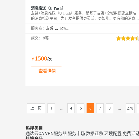
消息推送（U-Push）
友盟+消息推送（U-Push）服务，是基于友盟+全域数据建立精准
的消息推送平台，为开发者提供更灵活、更智能、更有效的消息推
送方案，有效提升用户粘性，提高App活跃度。购买商品后请联系
服务商：
友盟-云市场精选店
您的友盟+商务对接人，或联系店铺旺旺，或至友盟+官网在线客
服或提交工单开通Pro版服务*
成交：
9笔
1500
￥
/次
查看详情
上一页
1
...
4
5
6
7
8
...
278
热搜类目
通达云OA
VPN服务器
服务市场
数据迁移
环境配置
免费活
热搜产品