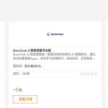
BetterYeah AI智能客服专业版
BetterYeah AI 智能客服是一款面向电商商家的 AI 客服助手，通过
自动创建客服Agent、自动学习店铺知识，自动测试，达到高准确
率后上线，高效实现高转化率。
服务商：
斑头雁(杭州)智能科技有限责任公司
成交：
268笔
0
￥
/次
查看详情