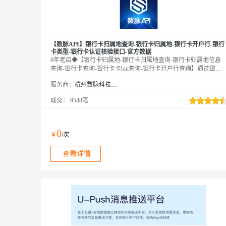
【数脉API】银行卡归属地查询-银行卡归属地-银行卡开户行-银行
卡类型-银行卡认证核验接口-官方数据
9年老店◆【银行卡归属地-银行卡归属地查询-银行卡归属地信息
查询-银行卡查询-银行卡卡bin查询-银行卡开户行查询】通过银行
卡号查询该银行卡详细信息，包括卡名称、银行卡卡种、卡品牌、
服务商：
杭州数脉科技有限公司
银行卡发卡行、编号以及归属地等信息，同时可校验银行卡真伪。
直连官方数据，全实时核验，非缓存数据。口碑商家◆精益求精◆
成交：
9548笔
品质保障◆金牌售后—阿里云6星级金牌服务商
0
￥
/次
查看详情