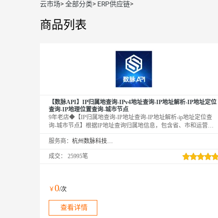
云市场
>
全部分类
>
ERP供应链
>
商品列表
【数脉API】IP归属地查询-IPv4地址查询-IP地址解析-IP地址定位
查询-IP地理位置查询-城市节点
9年老店◆【IP归属地查询-IP地址查询-IP地址解析-ip地址定位查
询-城市节点】根据IP地址查询归属地信息，包含省、市和运营商
等信息。该接口将地图测绘技术与人工智能相结合，利用动态密度
服务商：
杭州数脉科技有限公司
聚类等算法完成IP地址地理位置定位。该版本适用于企业或个人开
发者，如需IPv6欢迎咨询客服，新老客户享5折优惠！口碑商家◆
成交：
25995笔
精益求精◆品质保障◆金牌售后—阿里云6星级金牌服务商
0
￥
/次
查看详情