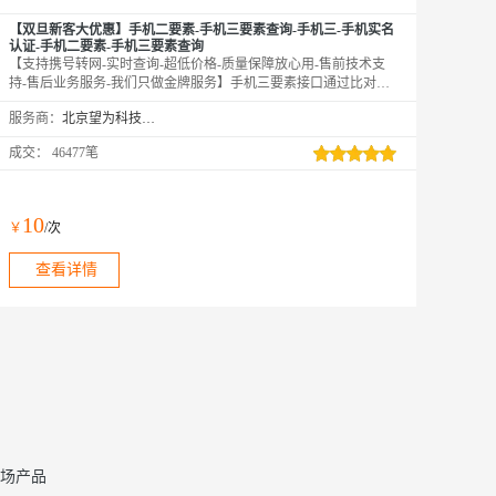
【双旦新客大优惠】手机二要素-手机三要素查询-手机三-手机实名
认证-手机二要素-手机三要素查询
【支持携号转网-实时查询-超低价格-质量保障放心用-售前技术支
持-售后业务服务-我们只做金牌服务】手机三要素接口通过比对姓
名、身份证号、手机号的一致性，核验用户身份信息的真伪。可同
服务商：
北京望为科技有限公司
时使用手机三要素实名接口与手机二要素实名接口。【手机三要素
实名认证-运营商实名认证-手机三要素-手机二要素实名-手机二要
成交：
46477笔
素-手机三要素核验-手机三要素-手机二要素-手机三要素-手机二要
素-手机三要素-手机三要素】
10
￥
/次
查看详情
场产品