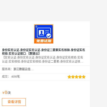
身份实名认证-身份证实名认证-身份证二要素实名核验-身份证实名
校验-实名认证接口-【数链云】
【实名认证-身份实名认证-身份证实名认证-身份证实名核验-实名
认证-实名核验-身份证实名核验-身份证二要素-身份实名认证核验-
身份证实名查询-身份证二要素验证】★输入姓名、身份证号，校
服务商：
浙江数链云信息技术有限公司
验此二要素是否一致，同时返回生日、性别、籍贯等信息。直连官
方数据，零缓存毫秒级响应，支持高并发，高质量接口。24h不间
成交：
4698笔
断运维，专业技术支持在线服务。——全品类接口专家
0
￥
/次
查看详情