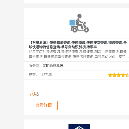
【万维易源】快递物流查询-快递物流-快递按次查询-物流查询-全
球快递物流信息查询-单号自动识别-支持顺丰...
10年老店！快递查询-快递物流查询-快递查询接口-物流查询-快递
单号查询-快递物流单号查询-快递信息查询-单号自动识别，支持国
内外1500多家快递物流公司，覆盖顺丰、韵达、中通、申通、圆
服务商：
昆明秀派科技有限公司
通、邮政、DHL、UPS、宅急送、德邦、百世、安捷、速通、天
天、京东、EMS等快递公司物流查询，与官网同步更新数据，及
成交：
11573笔
提供物流最新状态。【注：中通/顺丰/跨越查询，需上传手机号后4
位！
0
￥
/次
查看详情