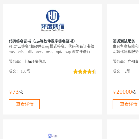
代码签名证书（exe等软件数字签名证书）
渗透测试服务
可以“云签名”和硬件Ukey模式签名。代码签名证书给
由具备高技能和
exe、.cab、.dll、.ocx、.msi、.xpi、.xap 等文件进行数
网站代码和服务
字签名，支持 SHA1 和 SHA256 双签名算法，主要的
用的攻击手段对
服务商：
上海环度信息科技有限公司
服务商：
代码签名证书品牌有 DigiCert、GlobalSign、
试，来评估企业
Comodo/Sectigo、Certum 等，可以申请个人版代码签
成交：
103笔
成交：
2笔
名、普通OV代码签名证书以及EV扩展验证代码签名
证书。
73
20000
￥
/次
￥
/次
查看详情
查看详情