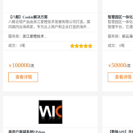
【八鲸】Cookie解决方案
智慧园区一体化
八鲸合规产品由浙江爱橙技术发展有限公司打造，面
智慧园区一体化
向国内出海商家，专为云上用户和企业打造的海外合
管理平台，它通
规解决方案服务提供围绕完整数据生命周期，同时满
业发展、企业创
服务商：
浙江爱橙技术发展有限公司
服务商：
足面向消费者、商家、平台、监管机构多方的合规解
方案致力于构建
决方案/最佳实践。经过速卖通（Aliexpress）、
园区管理体系，
成交：
0笔
成交：
0笔
Lazada、Daraz、天猫海外等业务验证，具有扎实的技
级。
术架构基础，以及卓越的产品设计表达能力，助力中
国企业在海外市场能够安全高效的实现合规方案落
地。
100000
50000
￥
/次
￥
/次
查看详情
查看详情
单用户商城系统EPshop
【数脉API】手