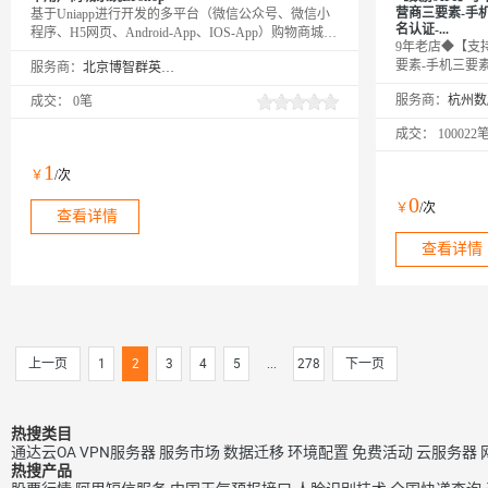
营商三要素-手
基于Uniapp进行开发的多平台（微信公众号、微信小
名认证-...
程序、H5网页、Android-App、IOS-App）购物商城，
9年老店◆【支
拥有强大的店铺装修、自定义模板、路由同步、多端
要素-手机三要
服务商：
北京博智群英企业策划有限公司
支付（微信，支付宝）、多规格商品、运费模板、多
素-运营商三要
地区邮费、库存管理、全端分享等功能。提供全部
服务商：
成交：
0笔
实名认证-运营
Uniapp+后台无加密源代码
手机号实名校验
成交：
100022
名、身份证号码
致，返回验证结
1
￥
/次
转网，全实时优
线对接。
0
￥
/次
查看详情
查看详情
上一页
1
2
3
4
5
...
278
下一页
热搜类目
通达云OA
VPN服务器
服务市场
数据迁移
环境配置
免费活动
云服务器
热搜产品