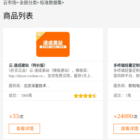
云市场
>
全部分类
>
标准数据集
>
商品列表
云-速成建站（特价版）
多终端轻量定制
5折买正品！云·速成美站（模板建站），模板库：
多终端轻量定制
http://aliyun.wezhan.cn ，支持免费试用，最快1天上
提供跨平台、跨
线！
务。在当今多设
服务商：
北京深量技术有限公司
服务商：
碍流通和用户体
（如iOS、And
成交：
1984笔
成交：
1笔
视应用等多终端
设计和开发流程
来优质、高效、
33
24000
￥
/次
￥
/次
查看详情
查看详情