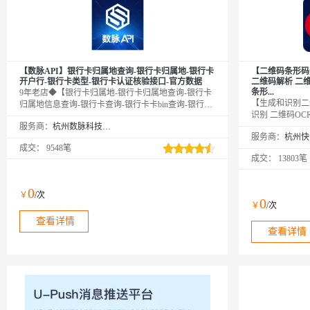
【数脉API】银行卡归属地查询-银行卡归属地-银行卡
【二维码条形码
开户行-银行卡类型-银行卡认证核验接口-官方数据
二维码解析 二
条形...
9年老店◆【银行卡归属地-银行卡归属地查询-银行卡
【生成和识别二
归属地信息查询-银行卡查询-银行卡卡bin查询-银行卡
识别 二维码OC
开户行查询】通过银行卡号查询该银行卡详细信息，
服务商：
杭州数脉科技有限公司
生成 条形码识别
包括卡名称、银行卡卡种、卡品牌、银行卡发卡行、
服务商：
维码扫描-二维
编号以及归属地等信息，同时可校验银行卡真伪。直
成交：
9548笔
别-二维码图片扫
连官方数据，全实时核验，非缓存数据。口碑商家◆
成交：
13803笔
片中的二维码图
精益求精◆品质保障◆金牌售后—阿里云6星级金牌服
回存储的文字信
务商
0
￥
/次
0
￥
/次
查看详情
查看详情