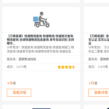
【万维易源】快递物流查询-快递物流-快递按次查询-
【万维易源】身
物流查询-全球快递物流信息查询-单号自动识别-支持
名认证-实名认
顺丰...
证
10年老店！快递查询-快递物流查询-快递查询接口-物
10年老店！【
流查询-快递单号查询-快递物流单号查询-快递信息查
份证二要素-身
询-单号自动识别，支持国内外1500多家快递物流公
证实名认证-身
服务商：
昆明秀派科技有限公司
服务商：
司，覆盖顺丰、韵达、中通、申通、圆通、邮政、
证实名认证-身
DHL、UPS、宅急送、德邦、百世、安捷、速通、天
认证-身份实名
成交：
11573笔
成交：
11470笔
天、京东、EMS等快递公司物流查询，与官网同步更
核验校验-身份
新数据，及时提供物流最新状态。【注：中通/顺丰/跨
二要素核验-身
越查询，需上传手机号后4位！
姓名、身份证号
性别、籍贯等信
0
0
￥
/次
￥
/次
缓存。
查看详情
查看详情