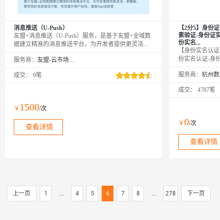
消息推送（U-Push）
【2分5】身份
素验证-身份证
友盟+消息推送（U-Push）服务，是基于友盟+全域数
份实名...
据建立精准的消息推送平台，为开发者提供更灵活、
【身份实名认证
更智能、更有效的消息推送方案，有效提升用户粘
份实名认证-身
服务商：
友盟-云市场精选店
性，提高App活跃度。购买商品后请联系您的友盟+商
证实名认证-身
务对接人，或联系店铺旺旺，或至友盟+官网在线客服
服务商：
成交：
9笔
验此二要素是否
或提交工单开通Pro版服务*
信息。官方权威
成交：
4787笔
果，可支持高并
购咨询享5折优
1500
￥
/次
品质保障◆金牌
0
￥
/次
查看详情
查看详情
上一页
1
...
4
5
6
7
8
...
278
下一页