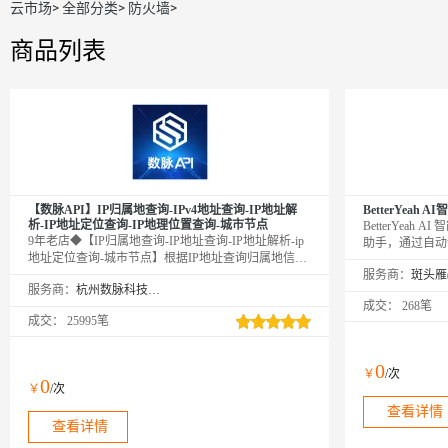
云市场
>
全部分类
>
防火墙
>
商品列表
【数脉API】IP归属地查询-IPv4地址查询-IP地址解
BetterYeah
析-IP地址定位查询-IP地理位置查询-城市节点
BetterYeah
9年老店◆【IP归属地查询-IP地址查询-IP地址解析-ip
助手，通过自动
地址定位查询-城市节点】根据IP地址查询归属地信
自动测试，达到
息，包含省、市和运营商等信息。该接口将地图测绘
服务商：
率。
服务商：
杭州数脉科技有限公司
技术与人工智能相结合，利用动态密度聚类等算法完
成交：
268笔
成IP地址地理位置定位。该版本适用于企业或个人开
成交：
25995笔
发者，如需IPv6欢迎咨询客服，新老客户享5折优惠！
口碑商家◆精益求精◆品质保障◆金牌售后—阿里云6
星级金牌服务商
0
￥
/次
0
￥
/次
查看详情
查看详情