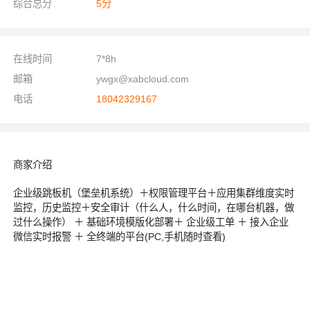
综合总分
5
分
在线时间
7*8h
邮箱
ywgx@xabcloud.com
电话
18042329167
商家介绍
企业级跳板机（堡垒机系统）＋权限管理平台＋应用集群维度实时
监控，历史监控＋安全审计（什么人，什么时间，在哪台机器，做
过什么操作） ＋ 基础环境模版化部署＋ 企业级工单 ＋ 接入企业
微信实时报警 ＋ 全终端的平台(PC,手机随时查看)