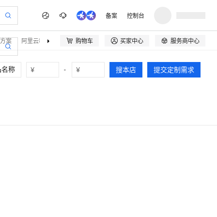
备案
控制台
方案
阿里云精选
伙伴招募
购物车
买家中心
服务商中心



¥
-
¥
搜本店
提交定制需求