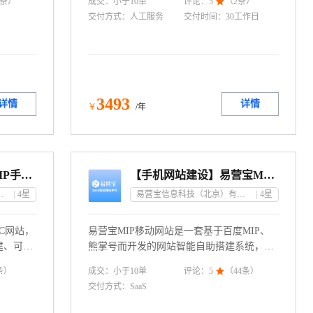
成交：
小于10
单
条）
评论：
5

（
2
条）
行业模版
台同时管理PC商城、手机商城。联系电话：
交付方式：
人工服务
交付时间：
30工作日
AMP手
4009030002 转10684
生效,维
经智能翻译
完美.站
数据分析.联
3493
详情
详情
￥
/年
【响应式PC站+独立MIP手机网站】H5模板自助建站丨企业官网
【手机网站建设】易营宝MIP移动网站-适用百度推广
京）有限公司
4
星
易营宝信息科技（北京）有限公司
4
星
C网站，
易营宝MIP移动网站是一套基于百度MIP、
建、可视
熊掌号而开发的网站智能自助搭建系统，移
服务器空
动网站使用MIP标准的网页，能快速让你的
成交：
小于10
单
条）
评论：
5

（
44
条）
免费、备
网站被百度收录。易营宝MIP移动网站所有
交付方式：
SaaS
系电话：
页面都是经过SEO优化后的，用户可以在短
时间内搭建一整套移动版的百度MIP网站,无