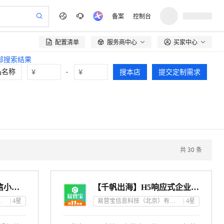
备案
控制台
配置清单
服务商中心
买家中心

全部搜索结果
¥
-
¥
搜本店
提交定制需求
共
30
条
【PC+MIP手机站+微信小程序】统一数据源丨H5自助建站
【千帆出海】H5响应式企业官网设计制作丨自助建站系统丨海量模版丨网站建设
京）有限公司
4
星
易营宝信息科技（北京）有限公司
4
星