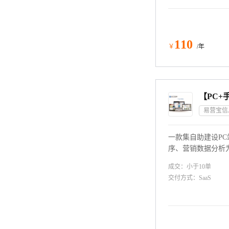
110
￥
/年
一款集自助建设P
序、营销数据分析
台。PC站+手机站
成交：
小于10
单
优化设置；一键静
交付方式：
SaaS
站采用Google
系电话：400903000