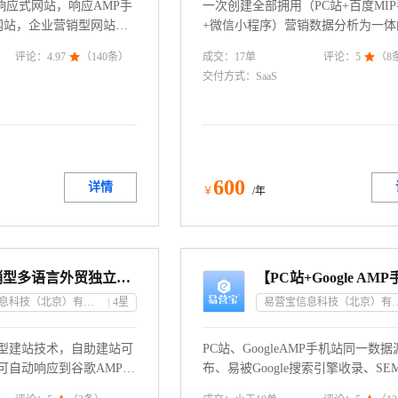
响应式网站，响应AMP手
一次创建全部拥用（PC站+百度MI
网站，企业营销型网站建
+微信小程序）营销数据分析为一体
外贸独立站搭建；免费云
全网通营销型网站。MIP手机站是
成交：
17
单
评论：
4.97

（
140
条）
评论：
5

（
8
费备案；高效建站一次性
移动网页加速器规范标准,使用 MIP
交付方式：
SaaS
待加载页面内容,将以更友好的方式
用户，快速收录，易转化，易成交。
+MIP手机站+小程序统一数据源及一
优化设置；一键静态、站内地图；
站采用Google机器智能翻译，一键
系电话：4009030002 转10684
600
详情
￥
/年
B2B营销型多语言外贸独立站丨小语种建站丨网站搭建
易营宝信息科技（北京）有限公司
4
星
易营宝信息科技（北
销型建站技术，自助建站可
PC站、GoogleAMP手机站同一数
可自动响应到谷歌AMP技
布、易被Google搜索引擎收录、SE
翻译137语言、免费模
易成交、易维护；终身免费升级;用