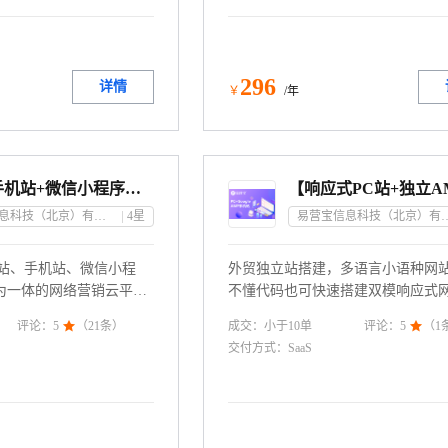
296
详情
￥
/年
【PC+手机站+微信小程序】统一数据源丨自助建站丨网站建设
易营宝信息科技（北京）有限公司
4
星
易营宝信息科技（北
C站、手机站、微信小程
外贸独立站搭建，多语言小语种网
为一体的网络营销云平
不懂代码也可快速搭建双模响应式
+小程序统一数据源及SEO
立AMP技术移动端手机网站，可视
成交：
小于10
单
评论：
5

（
21
条）
评论：
5

（
1
态、站内地图；多语言网
所见即所得；模版免费、服务器空
交付方式：
SaaS
机器智能翻译，一键生成。联
（任选国内及海外），备案免费、
2 转10684
级、绑定独立域名及SEO优化设置
系电话：4009030002 转10684