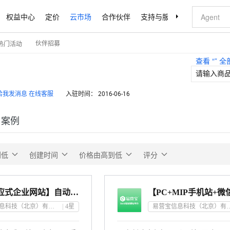
权益中心
定价
云市场
合作伙伴
支持与服务
了解阿里云
伙伴招募
热门活动
查看 “
” 
在线客服
入驻时间：
2016-06-16
户案例
到低
创建时间
价格由高到低
评分
【H5响应式企业网站】自动响应ＡＭＰ/ＭＩＰ手机网站 企业官网 推广营销型建站
易营宝信息科技（北京）有限公司
4
星
易营宝信息科技（北