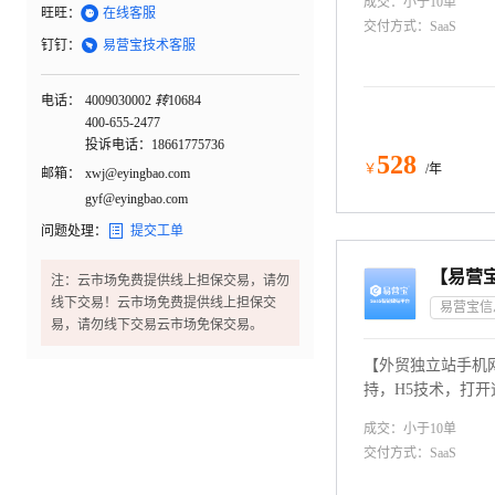
成交：
小于10
单
版任选和替换、免

旺旺：
在线客服
交付方式：
SaaS
系电话：400903000

钉钉：
易营宝技术客服
电话：
4009030002
转
10684
400-655-2477
投诉电话：18661775736
528
￥
/年
邮箱：
xwj@eyingbao.com
gyf@eyingbao.com

问题处理：
提交工单
注：云市场免费提供线上担保交易，请勿
线下交易！云市场免费提供线上担保交
易，请勿线下交易云市场免保交易。
【外贸独立站手机
持，H5技术，打
索引擎收录。网站
成交：
小于10
单
推广营销为主。联系电话
交付方式：
SaaS
10684