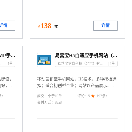
需再次进行SEO优化
138
详情
详情
￥
/年
【响应式PC站+独立AMP手机网站】H5自助建站丨企业官网
易营宝H5自适应手机网站（国内空间）
京）有限公司
4
星
易营宝信息科技（北京）有限公司
4
星
站建设，
移动营销型手机网站，H5技术，多种模板选
网站，独
择；适合初创型企业；网站以产品展示、信
化操作，
息发布及推广营销为主.
成交：
小于10
单
条）
评论：
5

（
97
条）
间免费
交付方式：
SaaS
免费升
功能！联