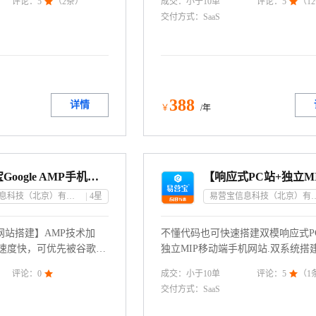
成交：
小于10
单
评论：
5

（
2
条）
评论：
5

（
12
费服务器多节点覆盖。联
线的可视化编辑器制作个性或使用
交付方式：
SaaS
2 转10684
创建多语言PC企业网站和海外推广的
机站;一站添加或修改内容两站同时
护成低;多语言建站采用Google神
轻松搞定,100+种语言一键生成高效
点数据分析采用Google Analytics
系电话：4009030002 转10684
388
详情
￥
/年
【易营宝Google AMP手机网站】外贸企业官网展示营销推广丨多语言小语种
易营宝信息科技（北京）有限公司
4
星
易营宝信息科技（北
网站搭建】AMP技术加
不懂代码也可快速搭建双模响应式P
开速度快，可优先被谷歌搜
独立MIP移动端手机网站.双系统搭
以产品展示、信息发布及
化操作，所见即所得；模版免费、
成交：
小于10
单
评论：
0

评论：
5

（
1
：4009030002 转
间免费（任选国内及海外），流量
交付方式：
SaaS
案免费、可绑定多个独立域名！联
4009030002 转10684