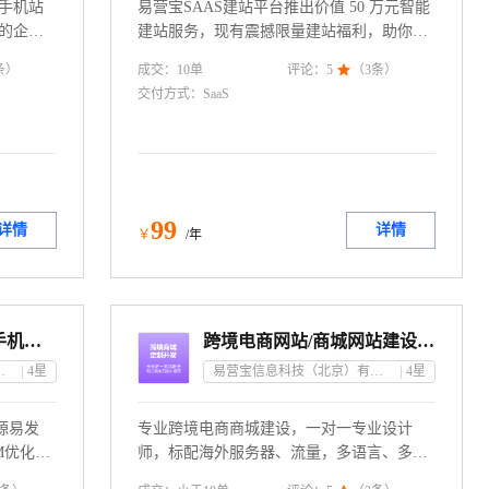
P手机站
易营宝SAAS建站平台推出价值 50 万元智能
的企业
建站服务，现有震撼限量建站福利，助你低
符合百度
成本搭建专属网站。建站无广告纷扰，可免
成交：
10
单
条）
评论：
5

（
3
条）
 无需等
费选香港、国内、美国等地服务器，模板不
交付方式：
SaaS
瞬时到达
限，一键安装 SSL，AI 生成 TDK、SEO优
PC站
化，多语言切换服务，架起通往全球市场之
键SEO
桥。别再犹豫，抓住机遇，开启零成本建站
多语言网
的精彩之旅！联系电话：4009030002 转
生成。联
10684
99
详情
详情
￥
/年
【PC站+Google AMP手机站】统一数据源丨企业官网丨外贸建站丨海外营销推广
跨境电商网站/商城网站建设/B2C商城/购物网站/电商网站
京）有限公司
4
星
易营宝信息科技（北京）有限公司
4
星
据源易发
专业跨境电商商城建设，一对一专业设计
M优化、
师，标配海外服务器、流量，多语言、多币
户通过在
种、免费插件应用及即时通讯工具；一个后