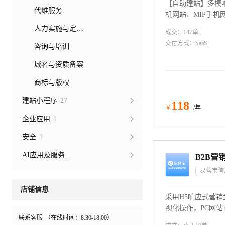
【自助建站】多模
代维服务
机网站、MIP手机
设，多语言小语种
人力实施与定制开发
成交：
147
单
空间、免流量、免
交付方式：
SaaS
咨询与培训
收费！
域名与资质备案
商标与版权
建站小程序
27
118
￥
/年
企业应用
1
安全
1
AI应用及服务市场
店铺信息
采用H5响应式营
视化操作，PC网站
联系客服
（在线时间：
8:30-18:00
）
术手机端；谷歌智能