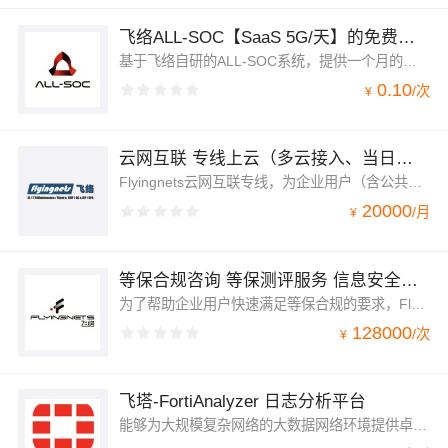
飞络ALL-SOC【SaaS 5G/天】的免费试用一个月
基于飞络自研的ALL-SOC系统，提供一个月的免费试用
0.10
/
次
¥
云网互联 专线上云（多云接入、当日开通、带宽弹性、全国组网）MPLS VPN/MSTP/IPRAN/OTN
Flyingnets云网互联专线，为企业用户（含公共云、专有云）提供可自服务的 快捷、弹性、随选、安全隔离 的点到点、点到多点及多点到多点的 专享云连接 服务，实现 异构混合云互连，并提供双平面路径分离等增值业务需求，解决云用户在不同地域、不同网络环境间 多云互联互通 问题，实现 异构混合云组网。
20000
/
月
¥
等保合规咨询 等保测评服务 信息安全等级保护 二级三级（全国）
为了帮助企业用户快速满足等保合规的要求，Flyingnets联合全国各地合作测评机构、安全咨询机构为您提供一站式等保测评。完备的攻击防护、数据审计、加密、安全管理，助您快速省心地通过等保合规。
128000
/
次
¥
飞塔-FortiAnalyzer 日志分析平台
能够为大规模复杂网络的大数据网络环境提供卓越分析性能，专为大规模数据中心和高带宽部署而设计，通过部署超大规模数据整合和并行数据加速处理解决方案，为用户交付最先进的网络威胁防护能力。