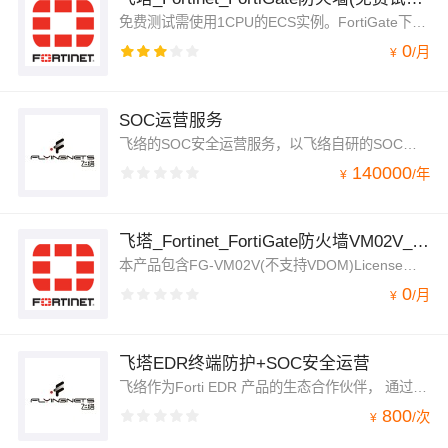
免费测试需使用1CPU的ECS实例。FortiGate下一代防火墙产品采用了专用的安全处理芯片（ASIC）并集成了自有的FortiGuard实验室的威胁情报服务，提供业界领先的安全保护功能和包括加密流量在内的超高性能。FortiGate所提供的应用、用户和网络可视化大大降低了安全的复杂度，同时提供安全评级让客户能够遵从安全最佳实践。
0
/
月
¥
SOC运营服务
飞络的SOC安全运营服务，以飞络自研的SOC平台为基础，可以对接客户的各种设备日志、云日志等多种日志；我们可以为客户提供SOC平台的建设、Use case设计、7*24 SOC运营服务，帮助客户轻松享受到基于SOC的长效化保护。
140000
/
年
¥
飞塔_Fortinet_FortiGate防火墙VM02V_一年
本产品包含FG-VM02V(不支持VDOM)License，一年原厂7*24 FortiCare服务，项目设计搭建服务和一年7*24技术支持运维服务。
0
/
月
¥
飞塔EDR终端防护+SOC安全运营
飞络作为Forti EDR 产品的生态合作伙伴， 通过飞络的7*24 SOC服务中心，来为客户综合管理及运营EDR产品
800
/
次
¥