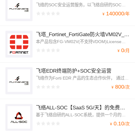
飞络的SOC安全运营服务，以飞络自研的SOC平台为基础，可以对接客户的各种设备日志、云日志等多种日志；我们可以为客户提供SOC平台的建设、Use case设计、7*24 SOC运营服务，帮助客户轻松享受到基于SOC的长效化保护。
140000
/
年
¥
飞塔_Fortinet_FortiGate防火墙VM02V_一年
本产品包含FG-VM02V(不支持VDOM)License，一年原厂7*24 FortiCare服务，项目设计搭建服务和一年7*24技术支持运维服务。
0
/
月
¥
飞塔EDR终端防护+SOC安全运营
飞络作为Forti EDR 产品的生态合作伙伴， 通过飞络的7*24 SOC服务中心，来为客户综合管理及运营EDR产品
800
/
次
¥
飞络ALL-SOC【SaaS 5G/天】的免费试用一个月
基于飞络自研的ALL-SOC系统，提供一个月的免费试用
0.10
/
次
¥