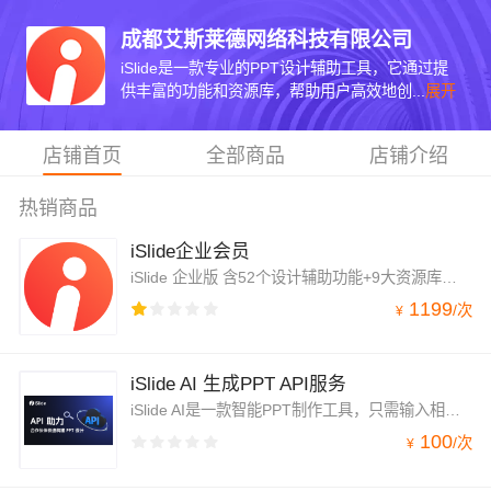
成都艾斯莱德网络科技有限公司
iSlide是一款专业的PPT设计辅助工具，它通过提
供丰富的功能和资源库，帮助用户高效地创...
展开
店铺首页
全部商品
店铺介绍
热销商品
iSlide企业会员
iSlide 企业版 含52个设计辅助功能+9大资源库超千万PPT模板/素材，PPT模板/资源共享协作 可搭建/管理企业专属资源库，可批量导入成员企业用户授权统一管理更合理的分配账号资源
1199
/
次
¥
iSlide AI 生成PPT API服务
iSlide AI是一款智能PPT制作工具，只需输入相关的主题和内容，就能自动生成逻辑清晰、结构完整的PPT大纲，并智能推荐高质量模板样式。在此基础上，我们推出了生成与拼接PPT的API接口，为企业提供一套更高效、更专业的专属PPT解决方案，提升演示效率，为企业发展注入新动力。
100
/
次
¥