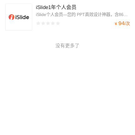
iSlide1年个人会员
iSlide个人会员—您的 PPT高效设计神器，含86个设计辅助功能+9大资源库，尊享400万CC0免版权素材、10万+原创精品模板和个人商用授权，同时还可使用iSlideAI智能设计，助您一键完成排版、配色，让PPT制作效率提升90%；
94
/
次
¥
没有更多了