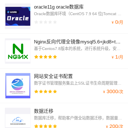
oracle11g oracle数据库
Oracle数据库环境（CentOS 7.9 64 位|Tomcat 8.5|Jenkins 2.89）相应软件的安装，由众合云创科技有限公司基于阿里云ECS云主机 CentOS 7 纯净版版的官方软件包安装配 置，系统安全策略配置，系统调优、优化了相应功能；
0
/
月
¥
Nginx反向代理全镜像mysql5.6+jkd8+tomcat8.5
基于Centos7.8版本的系统，进行系统升级，安全加固，源码安装nginx1.8.1，JDK1.8，Mysql5.7.31，tomcat8.5版本，系统运行稳定，环境优化减少cpu消耗，本镜像支持厂家技术远程支持。
1
/
月
¥
网站安全证书配置
数字证书管理服务集云上SSL证书生命周期管理和数字证书应用为一体的SAAS服务。该服务具备签发、管理服务器证书和各类终端证书的能力，同时提供云上证书自动化应用部署的解决方案，便于客户轻松实现数据传输加密和信源加密，保障数据安全。
3000
/
次
¥
数据迁移
数据库迁移，帮助客户做全站数据迁移，数据量大于10G的给出迁移方案，保障线上业务正常运行。
200
/
次
¥