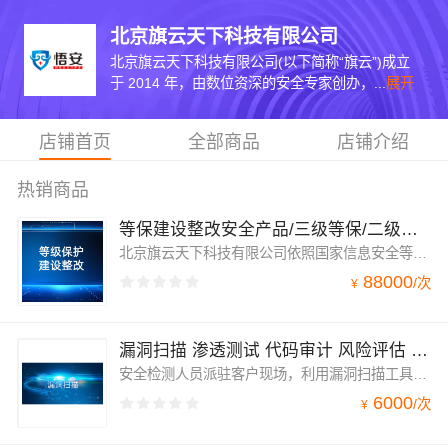
北京旗云天下科技有限公司
北京旗云天下科技有限公司(以下简称“旗云”)成立
于 2014 年，由数位资深的安全专家创办，...
展开
店铺首页
全部商品
店铺介绍
热销商品
等保建设整改安全产品/三级等保/二级等保
北京旗云天下科技有限公司依照国家信息安全等级保护基本要求，对客户信息系统提供整改建设服务，包括：差距分析、整改方案制定并实施加固。
88000
/
次
¥
漏洞扫描 渗透测试 代码审计 风险评估 验收测试
安全检测人员派驻客户现场，利用漏洞扫描工具对评估目标范围内对象进行漏洞扫描，出具漏洞扫描报告并提出相应的漏洞修复建议。服务范围：应用系统、主机、数据库、中间件等。
6000
/
次
¥