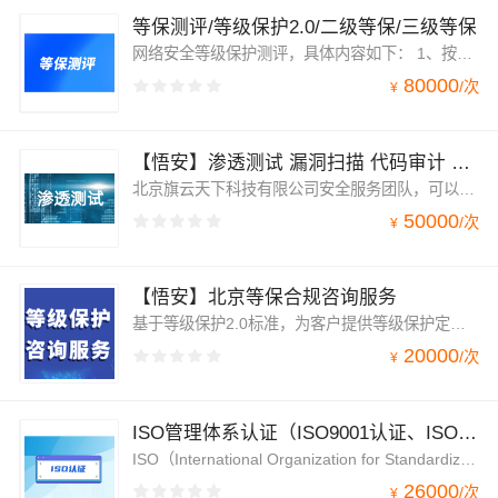
等保测评/等级保护2.0/二级等保/三级等保
网络安全等级保护测评，具体内容如下： 1、按照等级保护2.0的基本要求，通过访谈、上机核查、漏洞扫描方式，对服务系统的网络安全、主机安全、应用安全、数据安全及安全管理方面进行测试评估，输出《差距分析报告》。2、提供安全整改方案建议和安全整改建设指导服务。3、甲方根据差距测评报告与安全整改建议实施安全整改后，再次对信息系统进行测试评估。4、输出《网络安全等级保护测评报告》
80000
/
次
¥
【悟安】渗透测试 漏洞扫描 代码审计 风险评估
北京旗云天下科技有限公司安全服务团队，可以为企业客户提供渗透测试、漏洞扫描、代码审计、信息安全风险评估服务。
50000
/
次
¥
【悟安】北京等保合规咨询服务
基于等级保护2.0标准，为客户提供等级保护定级、备案服务，交付定级报告和备案表，并协助完成专家评审。还协助定级后的差距分析、安全整改、等保测评等辅助工作。
20000
/
次
¥
ISO管理体系认证（ISO9001认证、ISO27001认证）
ISO（International Organization for Standardization，国际标准化组织）成立于1947年，总部位于瑞士日内瓦。ISO是一个由各国标准化机构组成的非政府国际组织，旨在制定和推广全球公认的标准，涵盖各个领域，如质量管理、环境管理、信息安全管理等。
26000
/
次
¥