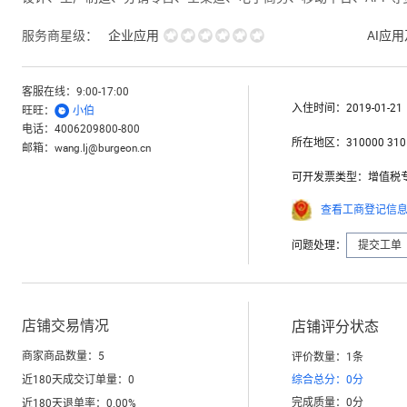
服务商星级：
企业应用
AI应
客服在线：
9:00-17:00
入住时间：
2019-01-21

旺旺：
小伯
电话：
4006209800-800
所在地区：
310000 310
邮箱：
wang.lj@burgeon.cn
可开发票类型：
增值税
查看工商登记信
问题处理：
提交工单
店铺交易情况
店铺评分状态
商家商品数量：
5
评价数量：
1
条
近180天成交订单量：
0
综合总分：
0
分
完成质量：
0
分
近180天退单率：
0.00
%