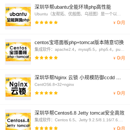
深圳华帮ubantu全能环境php高性能
Ubuntu（友帮拓、优般图、乌班图）是一个以桌面应用为主的开源GNU/Linux操作系统，Ubuntu 是基于Debian GNU/Linux，支持x86、amd64（即x64）和ppc架构。
0
/
月
¥
centos宝塔面板php+tomcat版本随意切换
集成软件：apache2.4，mysql5.5，php5.4，pure-ftpd1.0.43，phpmyadmin4.4，一键配置服务器环境，简单好用的linux面板
0
/
月
¥
深圳华帮Nginx 云锁 小规模防御ccdd 可设waf
CentOS6.8+32+nginx
0
/
月
¥
深圳华帮Centos6.8 Jetty tomcat安全高效
集成软件：Centos 6.5、Jetty 9.2.5/8.1.16/7.6.16、JDK1.7.71
0
/
月
¥