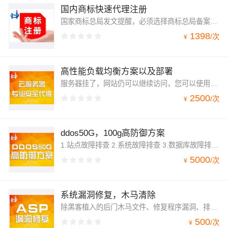
国内商标快速代理注册
国家商标总局发文提醒，必须选择商标总局备案单位来商标代理注册！不然您钱花了，后面就没有下文了。本款产品是五折，没有利润，如要开发票请您加8个点税费，开票金额为买价！我们是一般纳税人企业，谢谢理解啊！
1398
/
次
¥
高性能负载均衡方案以及部署
服务器挂了，网站仍可以继续访问，您可以使用我们的方案。我们会给您提供有效的服务器集群方案，提高站点稳定性与安全
2500
/
次
¥
ddos50G，100g高防御方案
1.站点故障排查 2.系统故障排查 3.数据库故障排查 4.运行环境故障排查 另外可以对网站有秒开要求的系统调优，达到网页秒开级别；我们也提供DDOS攻击防御CC攻击防御方案部署实施
5000
/
次
¥
系统漏洞修复，木马清除
除黑客植入的后门木马文件、修复程序漏洞、排除程序错误，保障网站正常运行。
500
/
次
¥