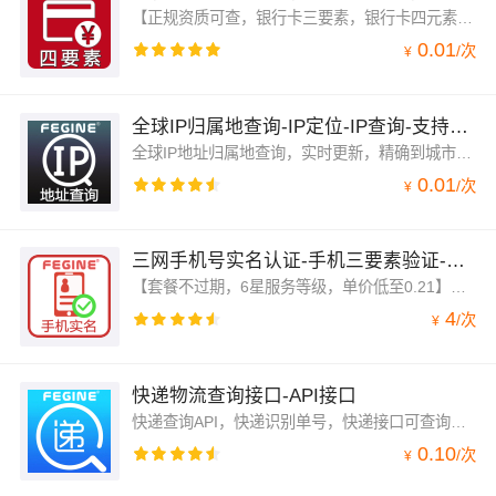
【正规资质可查，银行卡三要素，银行卡四元素检测，套餐有效期3年】银行卡4元素，直连银联，银行卡四要素，银行卡4要素，验证姓名、身份证号、银行卡卡号、手机号四项检测是否一致；支持银联旗下所有银行，一次性对接，毫秒级响应，实时验证科学严谨，支持复核，结果可靠。
0.01
/
次
¥
全球IP归属地查询-IP定位-IP查询-支持高并发-毫秒级-免费
全球IP地址归属地查询，实时更新，精确到城市，区县，支持高并发，平均延迟20ms，将IP信息转换为地理位置信息。包含IP地址最全，更新频率最快的IP地址定位工具。
0.01
/
次
¥
三网手机号实名认证-手机三要素验证-手机实名认证
【套餐不过期，6星服务等级，单价低至0.21】三网通手机号实名认证，覆盖支持三大运营商：联通、移动、电信，手机三要素验证，手机号三元素实名认证，姓名、身份证号、手机号三项验证是否一致；服务器毫秒级响应，信息验证科学严谨，结果可靠。
4
/
次
¥
快递物流查询接口-API接口
快递查询API，快递识别单号，快递接口可查询上百家快递公司及物流快递信息包括：顺丰、京东、申通、圆通、韵达、中通、汇通、EMS、天天、国通、德邦、宅急送等几百家快递物流公司单号查询接口。与官网实时同步更新，包含快递送达时间。
0.10
/
次
¥