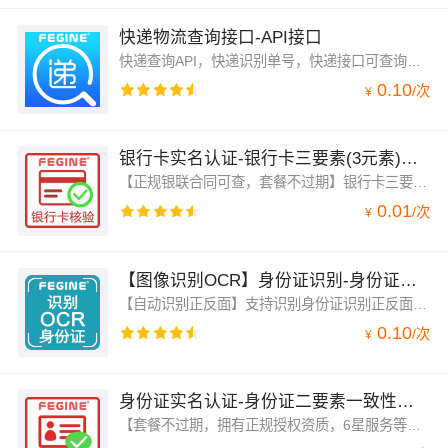
快递物流查询接口-API接口
快递查询API，快递识别单号，快递接口可查询上百家快递公司及物流快递信息包括：顺丰、京东、申通、圆通、韵达、中通、汇通、EMS、天天、国通、德邦、宅急送等几百家快递物流公司单号查询接口。与官网实时同步更新，包含快递送达时间。
0.10
/
次
¥
银行卡实名认证-银行卡三要素(3元素)银行卡四要素(4元素)-银行卡实名验证校验核验
【正规银联合同可查，套餐不过期】银行卡三要素，银行卡四元素，银行卡3元素，银行卡4元素，银行卡实名认证，银行卡实名校验核对。银行卡3元素，银行卡4元素，银行卡卡号认证，毫秒级响应，验证实时可靠。
0.01
/
次
¥
【图像识别OCR】身份证识别-身份证OCR-身份证图像识别-双面自动识别
【自动识别正反面】支持识别身份证识别正反面信息，单价低至0.01元，识别包括姓名，出生年月，生日，身份证号等所有信息。扫描身份证ocr,多光线多角度，自动校正，识别准确率高达98%以上，对URL网络图片或base64信息进行识别。支持PNG、JPG、JPEG、BMP和裁剪图片。
0.10
/
次
¥
身份证实名认证-身份证二要素一致性验证-身份证实名核验
【套餐不过期，拥有正规授权资质，6星服务等级】不受停机维护影响，单价低，实名认证身份证，核查身份证二要素实名核验一致性，身份证号码与姓名是否匹配。毫秒级响应，零缓存，校验验证可靠。(旺旺、钉钉在线技术支持，对接和疑难解答，可随时咨询)