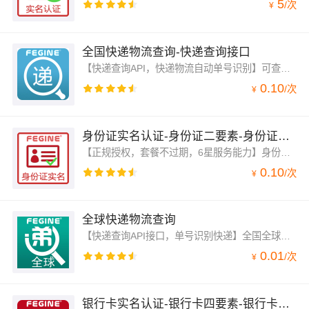
5
/
次
¥
全国快递物流查询-快递查询接口
【快递查询API，快递物流自动单号识别】可查询快递物流信息近1000+家全国快递查询API，单号自动识别，包括全球快递物流查询接口：顺丰、邮政，京东，极兔，申通、圆通、韵达、中通、极兔、百世、EMS、天天、国通、德邦、宅急送，等千家快递物流查询接口，同时返回物流耗时等相关信息。
0.10
/
次
¥
身份证实名认证-身份证二要素-身份证一致性验证-身份验证
【正规授权，套餐不过期，6星服务能力】身份证认证接口，不受停机维护影响，身份证二要素校验API，实名认证，身份证2元素，身份证2要素，身份证二元素，实时联网核实名查核验身份证一致性验证，身份证号和姓名验证，零缓存，信息验证可靠(旺旺、钉钉、电话技术支持）。
0.10
/
次
¥
全球快递物流查询
【快递查询API接口，单号识别快递】全国全球物流近1000家快递物流查询接口，服务器毫秒响应，数据及时准确。支持中国：顺丰、京东，申通、圆通、韵达、中通、汇通、EMS.等，国外：美，俄，日韩，香港，马来西亚.等快递物流。
0.01
/
次
¥
银行卡实名认证-银行卡四要素-银行卡四元素-全国银联卡-实时更新-实名校验