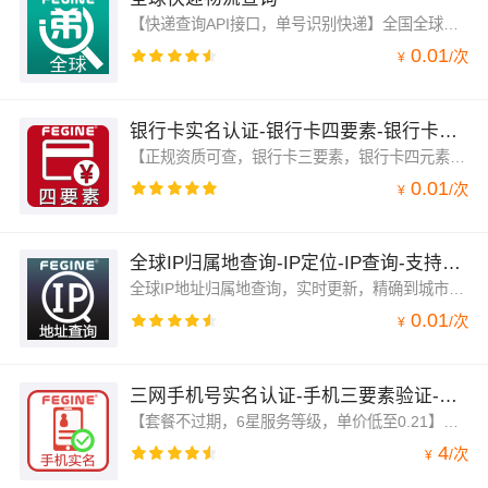
【快递查询API接口，单号识别快递】全国全球物流近1000家快递物流查询接口，服务器毫秒响应，数据及时准确。支持中国：顺丰、京东，申通、圆通、韵达、中通、汇通、EMS.等，国外：美，俄，日韩，香港，马来西亚.等快递物流。
0.01
/
次
¥
银行卡实名认证-银行卡四要素-银行卡四元素-全国银联卡-实时更新-实名校验
【正规资质可查，银行卡三要素，银行卡四元素检测，套餐有效期3年】银行卡4元素，直连银联，银行卡四要素，银行卡4要素，验证姓名、身份证号、银行卡卡号、手机号四项检测是否一致；支持银联旗下所有银行，一次性对接，毫秒级响应，实时验证科学严谨，支持复核，结果可靠。
0.01
/
次
¥
全球IP归属地查询-IP定位-IP查询-支持高并发-毫秒级-免费
全球IP地址归属地查询，实时更新，精确到城市，区县，支持高并发，平均延迟20ms，将IP信息转换为地理位置信息。包含IP地址最全，更新频率最快的IP地址定位工具。
0.01
/
次
¥
三网手机号实名认证-手机三要素验证-手机实名认证
【套餐不过期，6星服务等级，单价低至0.21】三网通手机号实名认证，覆盖支持三大运营商：联通、移动、电信，手机三要素验证，手机号三元素实名认证，姓名、身份证号、手机号三项验证是否一致；服务器毫秒级响应，信息验证科学严谨，结果可靠。
4
/
次
¥