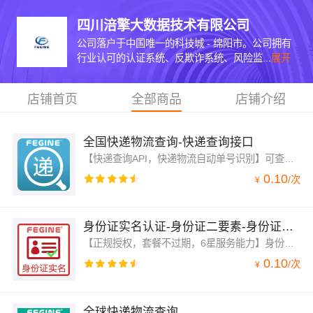
四川涪擎大数据技术有限公司
公司落户于中国唯一的科技城 - 绵阳市。公司拥有
行业认可的认证系统、反欺诈系统、风险监...
展开
店铺首页
全部商品
店铺介绍
全国快递物流查询-快递查询接口
【快递查询API，快递物流自动单号识别】可查询快递物流信息近1000+家全国快递查询API，单号自动识别，包括全球快递物流查询接口：顺丰、邮政，京东，极兔，申通、圆通、韵达、中通、极兔、百世、EMS、天天、国通、德邦、宅急送，等千家快递物流查询接口，同时返回物流耗时等相关信息。
0.10
/
次
¥
身份证实名认证-身份证二要素-身份证一致性验证-身份验证
【正规授权，套餐不过期，6星服务能力】身份证认证接口，不受停机维护影响，身份证二要素校验API，实名认证，身份证2元素，身份证2要素，身份证二元素，实时联网核实名查核验身份证一致性验证，身份证号和姓名验证，零缓存，信息验证可靠(旺旺、钉钉、电话技术支持）。
0.10
/
次
¥
全球快递物流查询