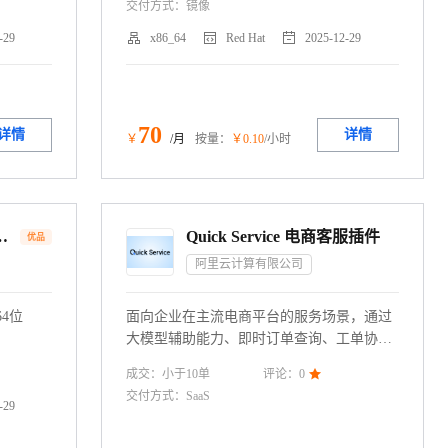
交付方式：
镜像



-29
x86_64
Red Hat
2025-12-29
70
详情
详情
￥
/月
按量：
￥
0
.10
/小时
se Linux 8.5 64位
Quick Service 电商客服插件
优品
阿里云计算有限公司
 64位
面向企业在主流电商平台的服务场景，通过
大模型辅助能力、即时订单查询、工单协同
和全面的商品+通用知识库查阅，简化客服
成交：
小于10
单
评论：
0

操作并降低培训成本。无论是新手还是经验
交付方式：
SaaS
丰富的客服，都能轻松应对各类服务诉求，
-29
体验高效、专业、智能的电商服务新方式