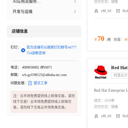
AI应用及服务市场
交付方式：
镜像


x86_64
Red
开发与运维
店铺信息
70
￥
/月
按量：
￥
钉钉：
官方店铺可以搜索钉钉群号44777

754进群咨询
电话：
4009030002
转
10071
邮箱：
wb-gyf198123@alibaba-inc.com
阿里云计

问题处理：
提交工单
Red Hat Enterprise
注：云市场免费提供线上担保交易，请勿
成交：
1019
单
线下交易！云市场免费提供线上担保交
交付方式：
镜像
易，请勿线下交易云市场免保交易。


x86_64
Red