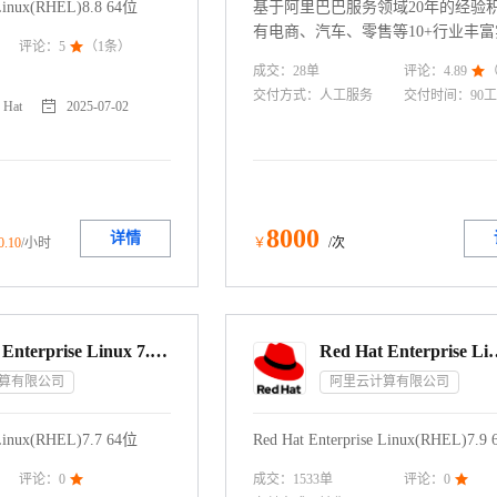
 Linux(RHEL)8.8 64位
基于阿里巴巴服务领域20年的经验
有电商、汽车、零售等10+行业丰
评论：
5

（
1
条）
践，助力客户迅速落地高效、智能
成交：
28
单
评论：
4.89

系，显著提升客户满意度和服务质
交付方式：
人工服务
交付时间：
90

 Hat
2025-07-02
8000
详情
0
.10
/小时
￥
/次
Red Hat Enterprise Linux 7.7 64位
Red Hat Enterpri
算有限公司
阿里云计算有限公司
 Linux(RHEL)7.7 64位
Red Hat Enterprise Linux(RHEL)7.9
成交：
1533
单
评论：
0

评论：
0
