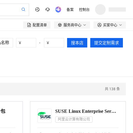
备案
控制台
配置清单
服务商中心
买家中心

¥
-
¥
搜本店
提交定制需求
共
138
条
务包
SUSE Linux Enterprise Server for SAP Applications 15 SP1
阿里云计算有限公司