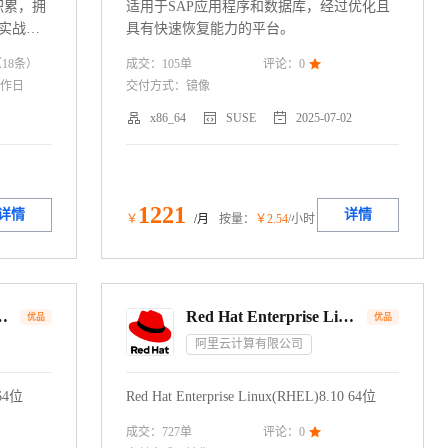
积累，拥
适用于SAP应用程序和数据库，经过优化且
富实战实
具有快速恢复能力的平台。
的客服体
成交：
105
单
（
18
条）
评论：
0

量。
工作日
交付方式：
镜像



x86_64
SUSE
2025-07-02
1221
详情
详情
￥
/月
按量：
￥
2
.54
/小时
se Linux 7.9 64位
Red Hat Enterprise Linux 8.10 64位
优品
优品
阿里云计算有限公司
 64位
Red Hat Enterprise Linux(RHEL)8.10 64位
成交：
727
单
评论：
0
