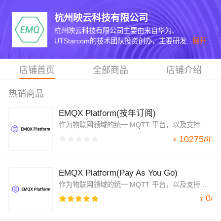
杭州映云科技有限公司
杭州映云科技有限公司主要由来自华为、
UTStarcom的技术团队投资创办，主要研发...
展开
店铺首页
全部商品
店铺介绍
热销商品
EMQX Platform(按年订阅)
作为物联网领域的统一 MQTT 平台，以及支持 MQTT 5.0 消息服务的平台，EMQX Platform 为 MQTT 服务提供全面托管的环境以及 MQTT 服务的本地部署方案。借助 EMQX Platform，您可以快速构建面向物联网领域的行业应用，轻松实现物联网数据的采集、传输、计算和持久化。
10275
/
年
¥
EMQX Platform(Pay As You Go)
作为物联网领域的统一 MQTT 平台，以及支持 MQTT 5.0 消息服务的平台，EMQX Platform 为 MQTT 服务提供全面托管的环境以及 MQTT 服务的本地部署方案。借助 EMQX Platform，您可以快速构建面向物联网领域的行业应用，轻松实现物联网数据的采集、传输、计算和持久化。
0
/
¥