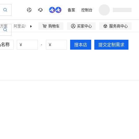
备案
控制台
方案
阿里云精选
伙伴招募
购物车
买家中心
服务商中心



¥
-
¥
搜本店
提交定制需求