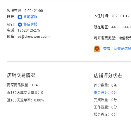
客服在线：
9:00~21:00
入住时间：
2023-01-12

旺旺：
售前客服

钉钉：
售后客服
所在地区：
440000 440
电话：
18620126275
邮箱：
ad@chengwenit.com
可开发票类型：
增值税
查看工商登记信
店铺交易情况
店铺评分状态
商家商品数量：
194
评价数量：
0
条
近180天成交订单量：
0
综合总分：
0
分
完成质量：
0
分
近180天退单率：
0.00
%
工作速度：
0
分
服务态度：
0
分