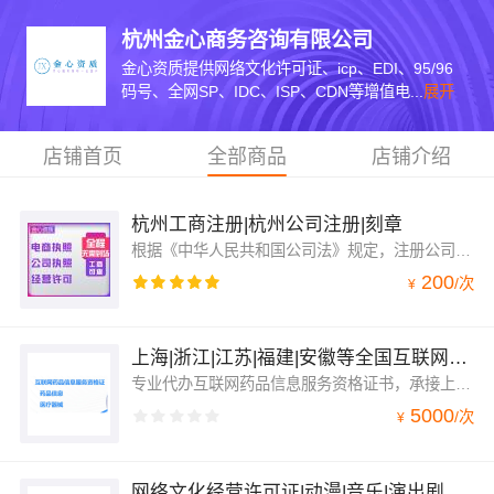
杭州金心商务咨询有限公司
金心资质提供网络文化许可证、icp、EDI、95/96
码号、全网SP、IDC、ISP、CDN等增值电...
展开
店铺首页
全部商品
店铺介绍
杭州工商注册|杭州公司注册|刻章
根据《中华人民共和国公司法》规定，注册公司时需要依法向工商行政管理机关申请设立登记，完成整个注册流程。公司注册登记项目包括：公司名称、法定代表人姓名、注册资本、地址、公司类型、经营范围、营业期限等 变更指的是一切信息登记完毕后，未经变更许可，不得擅自更改原本的信息，经营期间有信息变动的可向公司登记机关申请变更登记
200
/
次
¥
上海|浙江|江苏|福建|安徽等全国互联网药品信息服务资格证书代办
专业代办互联网药品信息服务资格证书，承接上海、江苏、浙江、福建、安徽、广西、海南、成都、广东、福建互联网药品信息服务等全国各地的经营性或者非经营性的互联网药品信息服务资格证书。适用于互联网药品信息以及互联网医疗器械信息展示，非处方药销售，医疗器械自营或者经营销售平台
5000
/
次
¥
网络文化经营许可证|动漫|音乐|演出剧节目|网络表演文网文