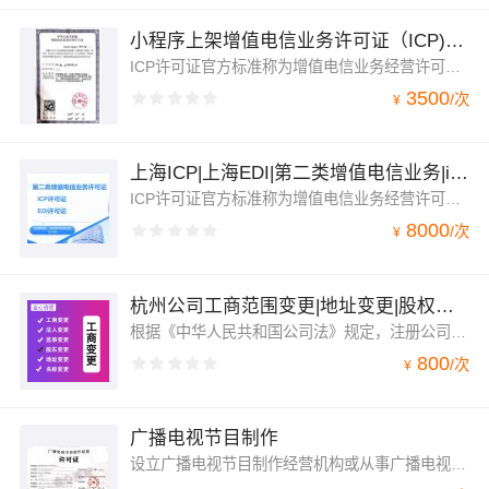
小程序上架增值电信业务许可证（ICP)银行支付通道
ICP许可证官方标准称为增值电信业务经营许可证（仅限互联网信息服务）其详细业务范围是指凡是通过互联网向用户提供有偿信息的网站都需要办理互联网信息服务。根据国家《互联网信息服务管理办法》的相关规定，经营性网站除办理域名备案之外，还需办理增值电信业务经营许可证。应用于企业上架小程序、签银行支付通道，上架APP应用平台，企业合作招标，抖音推广平台等
3500
/
次
¥
上海ICP|上海EDI|第二类增值电信业务|icp|edi
ICP许可证官方标准称为增值电信业务经营许可证（仅限互联网信息服务）其详细业务范围是指凡是通过互联网向用户提供有偿信息的网站都需要办理互联网信息服务。根据国家《互联网信息服务管理办法》的相关规定，经营性网站除办理域名备案之外，还需办理增值电信业务经营许可证。应用于企业上架小程序、签银行支付通道，上架APP应用平台，企业合作招标，推广平台等
8000
/
次
¥
杭州公司工商范围变更|地址变更|股权变更|法人变更|注册资本变更
根据《中华人民共和国公司法》规定，注册公司时需要依法向工商行政管理机关申请设立登记，完成整个注册流程。公司注册登记项目包括：公司名称、法定代表人姓名、注册资本、地址、公司类型、经营范围、营业期限等。工商股东变更指的是指当公司的股东发生变化时，需及时向公司登记机关申请变更登记。
800
/
次
¥
广播电视节目制作
设立广播电视节目制作经营机构或从事广播电视节目制作经营活动应当取得《广播电视节目制作经营许可证》。应用于企业拍摄小视频，广播剧，电视剧制作以及企业上架小程序、上架APP应用平台，企业合作招标，推广平台等第三方要求。