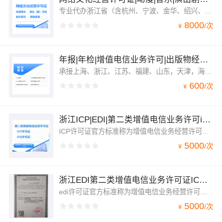
专业代办浙江省（含杭州、宁波、金华、绍兴、温州、嘉兴、湖州台州、衢州、舟山、丽水市）上海、江苏、福建、天津网络文化经营许可证简称文网文，包括：网络音乐、网络演出剧节目、网络表演、网络艺术品、网络动漫、展览和比赛活动。承接全国各地网络文化经营许可证办理业务直播网文办理
8000
/
次
¥
年报|年检|增值电信业务许可|出版物经营|广播|劳务|人力
承接上海、浙江、江苏、福建、山东，天津，海南，北京等全国各地的增值电信业务(ICP/EDI/SP/ISP/IDC/CDN)年检年报，广播电视节目制作许可/人力资源劳务派遣/出版物年检。
600
/
次
¥
浙江ICP|EDI|第二类增值电信业务许可icp|edi
ICP许可证官方标准称为增值电信业务经营许可证（仅限互联网信息服务）其详细业务范围是指凡是通过互联网向用户提供有偿信息的网站都需要办理互联网信息服务。根据国家《互联网信息服务管理办法》的相关规定，经营性网站除办理域名备案之外，还需办理增值电信业务经营许可证。应用于企业合规经营、上架小程序、签银行支付通道，上架APP应用平台，企业合作招标，抖音推广平台等
5000
/
次
¥
浙江EDI第二类增值电信业务许可证ICP在线数据处理与交易处理edi
edi许可证官方标准称为增值电信业务经营许可证（在线数据处理与交易处理）其详细业务范围是指利用各种与公用通信网或互联网相连的数据与交易/事务处理应用平台，通过公用通信网或互联网为用户提供在线数据处理和交易/事务处理的业务。在线数据处理与交易处理业务包括交易处理业务、电子数据交换业务和网络/电子设备数据处理业务
5000
/
次
¥