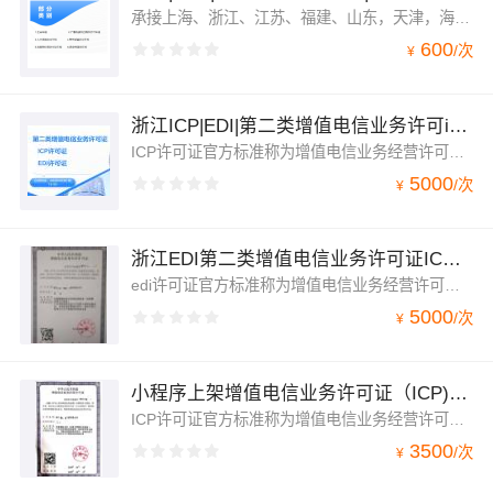
承接上海、浙江、江苏、福建、山东，天津，海南，北京等全国各地的增值电信业务(ICP/EDI/SP/ISP/IDC/CDN)年检年报，广播电视节目制作许可/人力资源劳务派遣/出版物年检。
600
/
次
¥
浙江ICP|EDI|第二类增值电信业务许可icp|edi
ICP许可证官方标准称为增值电信业务经营许可证（仅限互联网信息服务）其详细业务范围是指凡是通过互联网向用户提供有偿信息的网站都需要办理互联网信息服务。根据国家《互联网信息服务管理办法》的相关规定，经营性网站除办理域名备案之外，还需办理增值电信业务经营许可证。应用于企业合规经营、上架小程序、签银行支付通道，上架APP应用平台，企业合作招标，抖音推广平台等
5000
/
次
¥
浙江EDI第二类增值电信业务许可证ICP在线数据处理与交易处理edi
edi许可证官方标准称为增值电信业务经营许可证（在线数据处理与交易处理）其详细业务范围是指利用各种与公用通信网或互联网相连的数据与交易/事务处理应用平台，通过公用通信网或互联网为用户提供在线数据处理和交易/事务处理的业务。在线数据处理与交易处理业务包括交易处理业务、电子数据交换业务和网络/电子设备数据处理业务
5000
/
次
¥
小程序上架增值电信业务许可证（ICP)银行支付通道
ICP许可证官方标准称为增值电信业务经营许可证（仅限互联网信息服务）其详细业务范围是指凡是通过互联网向用户提供有偿信息的网站都需要办理互联网信息服务。根据国家《互联网信息服务管理办法》的相关规定，经营性网站除办理域名备案之外，还需办理增值电信业务经营许可证。应用于企业上架小程序、签银行支付通道，上架APP应用平台，企业合作招标，抖音推广平台等
3500
/
次
¥