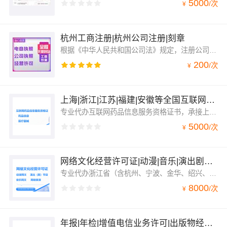
5000
/
次
¥
杭州工商注册|杭州公司注册|刻章
根据《中华人民共和国公司法》规定，注册公司时需要依法向工商行政管理机关申请设立登记，完成整个注册流程。公司注册登记项目包括：公司名称、法定代表人姓名、注册资本、地址、公司类型、经营范围、营业期限等 变更指的是一切信息登记完毕后，未经变更许可，不得擅自更改原本的信息，经营期间有信息变动的可向公司登记机关申请变更登记
200
/
次
¥
上海|浙江|江苏|福建|安徽等全国互联网药品信息服务资格证书代办
专业代办互联网药品信息服务资格证书，承接上海、江苏、浙江、福建、安徽、广西、海南、成都、广东、福建互联网药品信息服务等全国各地的经营性或者非经营性的互联网药品信息服务资格证书。适用于互联网药品信息以及互联网医疗器械信息展示，非处方药销售，医疗器械自营或者经营销售平台
5000
/
次
¥
网络文化经营许可证|动漫|音乐|演出剧节目|网络表演文网文
专业代办浙江省（含杭州、宁波、金华、绍兴、温州、嘉兴、湖州台州、衢州、舟山、丽水市）上海、江苏、福建、天津网络文化经营许可证简称文网文，包括：网络音乐、网络演出剧节目、网络表演、网络艺术品、网络动漫、展览和比赛活动。承接全国各地网络文化经营许可证办理业务直播网文办理
8000
/
次
¥
年报|年检|增值电信业务许可|出版物经营|广播|劳务|人力