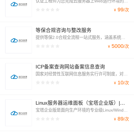
认证工程师为您完成云服务器上Web运行环境的完整搭建，涵盖JDK、Tomcat、Nginx、MySQL等核心组件的安装、配置与性能调优。采用源码编译安装，细节安全优化，纯命令行部署，占用系统资源更低。支持Nginx+Tomcat动静分离架构，jemalloc优化内存管理，适用于访问量要求较高的生产环境。
99
/
次
¥
等保合规咨询与整改服务
提供等保2.0合规全流程一站式服务，涵盖系统定级、备案、差距测评、整改加固、合规复测等环节。联合各地等保测评机构，为您提供本地化、系统化的专业服务，帮助您快速满足国家网络安全等级保护制度要求，一次通过率超95%。
5000
/
次
¥
ICP备案查询网站备案信息查询
国家对经营性互联网信息服务实行许可制度，对非经营性互联网信息服务实行备案制度，未取得许可或者未履行备案手续，不得从事互联网信息服务。即所有对中国内地提供服务的网站或App都必须先进行ICP备案，才可开通服务。
10
/
次
¥
Linux服务器运维面板（宝塔企业版）|图形化管理+自动备份+安全防护
宝塔企业版是面向生产环境的专业级Linux/Windows服务器可视化管理工具。它将繁琐的命令行操作转化为直观的图形界面，让不懂代码的业务人员也能轻松建站、管库。相比免费版，企业版提供了更高级别的安全防护与稳定性保障，是企业级网站和应用的坚实后盾
89
/
次
¥