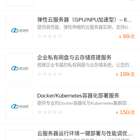
弹性云服务器（GPU/NPU加速型）– 8核16G通用实例|按量计费/竞价实例
提供高性能、弹性伸缩的云服务器实例，支持GPU/NPU加速能力，轻松应对AI训练推理、图形渲染、科学计算等重负载场景。采用按量计费与竞价实例两种模式，兼顾灵活性与成本优化。
99
/
次
¥
企业私有网盘与云存储搭建服务
搭建企业专属的私有网盘与云存储系统，让您的数据完全掌握在自己手中。基于NextCloud、Seafile、ownCloud等成熟开源企业云存储软件，实现文件的集中存储、多端同步、权限管控与高效流转。支持Windows、Mac、Linux、iOS、Android全平台访问
199
/
次
¥
Docker/Kubernetes容器化部署服务
提供专业的Docker容器化与Kubernetes集群部署服务，帮助您的应用从传统部署平滑迁移至容器化架构。基于Kubernetes实现容器化应用的部署运行、资源调度、服务发现和动态伸缩，让您无需自行搭建和维护复杂的容器基础设施，即可享受云原生带来的敏捷与弹性。
150
/
次
¥
云服务器运行环境一键部署与性能调优服务