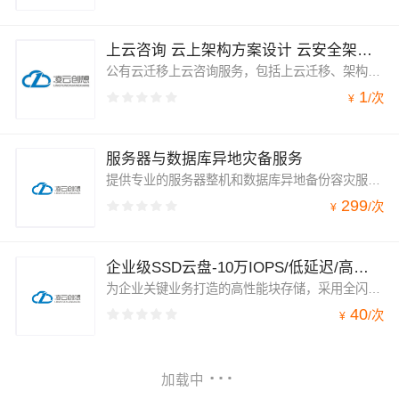
上云咨询 云上架构方案设计 云安全架构解决方案 上云迁移方案 服务器架构部署
公有云迁移上云咨询服务，包括上云迁移、架构设计等
1
/
次
¥
服务器与数据库异地灾备服务
提供专业的服务器整机和数据库异地备份容灾服务，通过制定数据备份安全策略，实现自动备份、异地备份、数据容灾等措施，有效应对数据丢失、误删、损坏、勒索攻击等意外场景。支持将备份数据复制到异地灾备中心，确保发生灾难后业务的快速恢复与连续性。
299
/
次
¥
企业级SSD云盘-10万IOPS/低延迟/高可靠|适用于核心数据库
为企业关键业务打造的高性能块存储，采用全闪存架构与三副本分布式冗余机制，提供极低延迟与超高IOPS。适用于数据库、容器持久化卷、大数据分析等I/O密集型场景，支持弹性扩容与快照备份。
40
/
次
¥
加载中