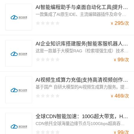
AI智能编程助手与桌面自动化工具|提升开发效率的AI Agent平台
一款集成了AI原生IDE、主流编辑器插件及命令行工具的智能编程套件。具备强大的代码库感知能力，能够自动识别技术栈并生成符合工程标准的代码。配套桌面智能助手，可将Agent能力延伸至日常办公场景，通过自然语言自动规划并完成任务。本产品为专业版精选合集，支持企业批量采购，提供稳定更新与专业技术支持
295
/
次
¥
AI企业知识库搭建服务|智能客服机器人+文档自动问答+私有化部署
这是一款基于大模型RAG（检索增强生成）技术的企业级AI问答解决方案。帮助企业将内部文档（Word、PDF、PPT、TXT）一键转化为智能问答知识库。内置大模型语义理解能力，支持企业微信、钉钉、网站等多渠道接入智能客服机器人，自动回复员工或客户提问。瞬间打造出一个懂业务的“超级大脑”。支持私有化部署，数据不出企业内网，满足安全合规要求。
99
/
次
¥
AI视频生成算力充值|支持高清视频创作与动态特效制作服务
基于国产 自研大模型的AI视频生成算力服务。提供高效、高清的视频创作权益包，支持文生视频与图生视频，助您快速实现创意落地，无需昂贵硬件投入，即买即用。
469
/
次
¥
全球CDN智能加速：100G超大带宽，HTTPS动态秒开
CDN依托全球海量边缘节点与100Gbps超高吞吐能力，为网站、API、音视频等提供极速分发服务。动静态融合加速引擎，同时优化HTTPS握手与动态内容路由，显著提升全球用户访问体验。
99
/
次
¥