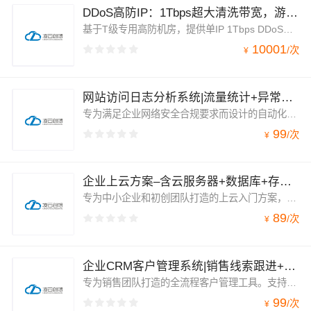
DDoS高防IP：1Tbps超大清洗带宽，游戏/金融/电商防攻击
基于T级专用高防机房，提供单IP 1Tbps DDoS攻击清洗能力，应对SYN Flood、UDP反射、CC等各类大流量攻击。已通过等保2.0三级安全认证，帮助游戏、金融、电商等行业满足合规要求，保障业务不中断
10001
/
次
¥
网站访问日志分析系统|流量统计+异常报警+满足等保合规审计
专为满足企业网络安全合规要求而设计的自动化审计工具。系统能够无感采集服务器与Web应用的海量访问日志，进行深度清洗与分析。不仅为网站运营提供精准的流量洞察，更能第一时间发现恶意爬虫、SQL注入等异常攻击行为，是企业顺利通过“等保2.0”审计的得力助手。
99
/
次
¥
企业上云方案–含云服务器+数据库+存储+安全一站式管理
专为中小企业和初创团队打造的上云入门方案，预置计算、数据库、存储与安全防护资源，开箱即用，统一管理后台。无需复杂选型，大幅降低上云门槛与运维成本，助力业务快速稳定上线。
89
/
次
¥
企业CRM客户管理系统|销售线索跟进+公海池分配+手机移动办公
专为销售团队打造的全流程客户管理工具。支持从线索获取、跟进记录、商机转化到成交分析的完整闭环，内置公海池自动分配机制，避免客户资源浪费。移动端App与PC端数据实时同步，助力外勤销售随时随地录入跟进、查看客户动态。
99
/
次
¥