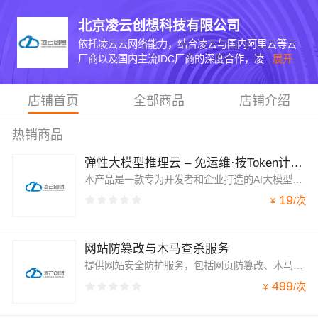
北京凌云创想科技有限公司
依托凌云云网络能力，结合凌云与国内阿里云等云
厂商以及国内主流IDC厂商的深度合作，凌...
展开
店铺首页
全部商品
店铺介绍
热销商品
弹性大模型推理云 – 免运维·按Token计费·秒级弹性GPU
本产品是一款专为开发者和企业打造的AI大模型云端推理平台。您无需购买、配置和维护任何底层服务器，即可一键接入全球主流大模型。提供自动弹性算力，真正实现“按需调用、按量付费”，助您以最低的成本、最快的速度将AI能力集成到业务中。
19
/
次
¥
网站防篡改与木马查杀服务
提供网站安全防护服务，包括网页防篡改、木马病毒查杀、Webshell后门清除、挖矿病毒清除等。网页防篡改功能可实时监控网站目录，通过备份恢复被篡改的文件，防止出现挂马、黑链、非法内容植入等问题。安全专家1对1人工服务，快速响应安全告警。
499
/
次
¥