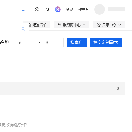
备案
控制台
配置清单
服务商中心
买家中心

¥
-
¥
搜本店
提交定制需求
0
更改筛选条件!