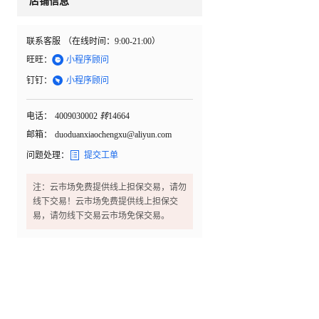
店铺信息
联系客服
（在线时间：
9:00-21:00
）

旺旺：
小程序顾问

钉钉：
小程序顾问
电话：
4009030002
转
14664
邮箱：
duoduanxiaochengxu@aliyun.com

问题处理：
提交工单
注：云市场免费提供线上担保交易，请勿
线下交易！云市场免费提供线上担保交
易，请勿线下交易云市场免保交易。