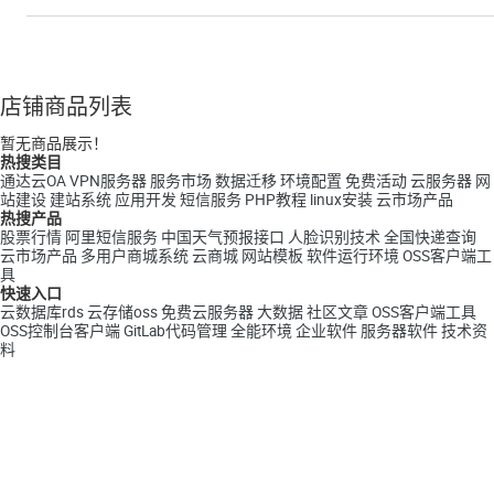
店铺商品列表
暂无商品展示！
热搜类目
通达云OA
VPN服务器
服务市场
数据迁移
环境配置
免费活动
云服务器
网
站建设
建站系统
应用开发
短信服务
PHP教程
linux安装
云市场产品
热搜产品
股票行情
阿里短信服务
中国天气预报接口
人脸识别技术
全国快递查询
云市场产品
多用户商城系统
云商城
网站模板
软件运行环境
OSS客户端工
具
快速入口
云数据库rds
云存储oss
免费云服务器
大数据
社区文章
OSS客户端工具
OSS控制台客户端
GitLab代码管理
全能环境
企业软件
服务器软件
技术资
料