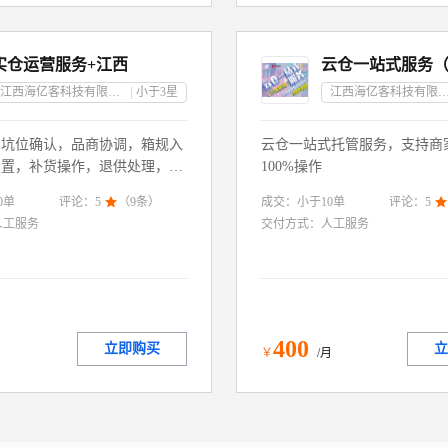
实仓运营服务+江西
江西海亿客科技有限公司
小于3
星
江西海亿客科技有限
，坑位确认，品商协调，箱规入
云仓一站式托管服务，支持商
设置，补货操作，退供处理，海
100%操作
活动提报，周期留存提醒等等多
0
单
成交：
小于10
单
评论：
5

（
9
条）
评论：
5

人工服务
交付方式：
人工服务
400
立即购买
立
月
￥
/月