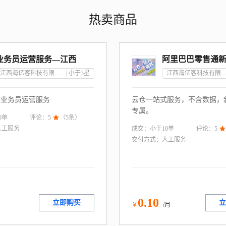
热卖商品
业务员运营服务—江西
江西海亿客科技有限公司
小于3
星
江西海亿客科技有限
供业务员运营服务
云仓一站式服务，不含数据，
专属。
0
单
评论：
5

（
5
条）
成交：
小于10
单
人工服务
评论：
5

交付方式：
人工服务
0
.10
立即购买
立
月
￥
/月