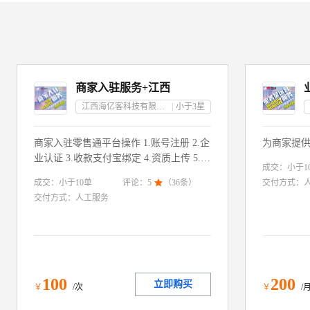
商家入驻服务+江西
江西海亿客科技有限公司
小于3
星
商家入驻零售通平台操作 1.账号注册 2.企
为商家提
业认证 3.收款支付宝绑定 4.资质上传 5.提
成交：
小于1
价审核 6.完成入驻
成交：
小于10
单
评论：
5

（
36
条）
交付方式：
交付方式：
人工服务
100
200
立即购买
￥
/次
￥
/