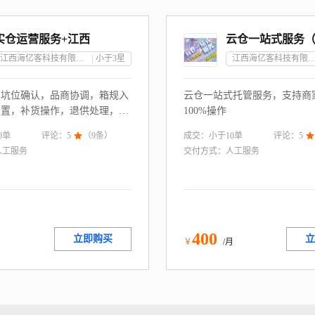
实仓运营服务+江西
江西海亿客科技有限公司
小于3
星
江西海亿客科技有限
，坑位确认，品商协调，箱规入
云仓一站式托管服务，支持商
设置，补货操作，退供处理，海
100%操作
活动提报，周期留存提醒等等多
0
单
成交：
小于10
单
评论：
5

（
9
条）
评论：
5

人工服务
交付方式：
人工服务
400
立即购买
立
月
￥
/月