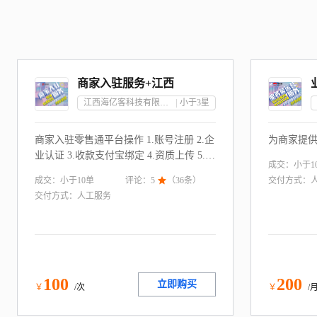
商家入驻服务+江西
江西海亿客科技有限公司
小于3
星
商家入驻零售通平台操作 1.账号注册 2.企
为商家提
业认证 3.收款支付宝绑定 4.资质上传 5.提
成交：
小于1
价审核 6.完成入驻
成交：
小于10
单
评论：
5

（
36
条）
交付方式：
交付方式：
人工服务
100
200
立即购买
￥
/次
￥
/