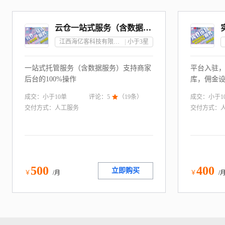
云仓一站式服务（含数据）—江西
江西海亿客科技有限公司
小于3
星
一站式托管服务（含数据服务）支持商家
平台入驻
后台的100%操作
库，佣金
报促销，
成交：
小于10
单
成交：
小于1
评论：
5

（
19
条）
项服务
交付方式：
人工服务
交付方式：
500
400
立即购买
￥
/月
￥
/