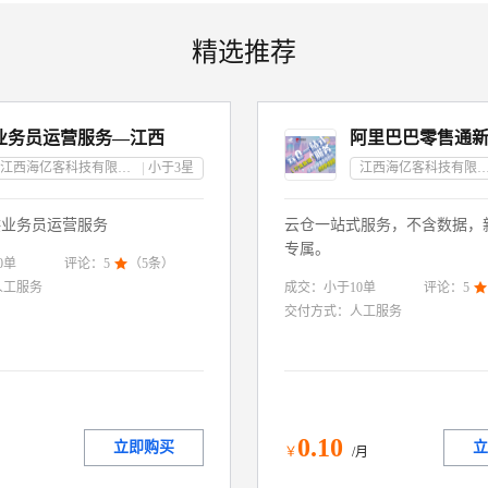
精选推荐
业务员运营服务—江西
江西海亿客科技有限公司
小于3
星
江西海亿客科技有限
供业务员运营服务
云仓一站式服务，不含数据，
专属。
0
单
评论：
5

（
5
条）
成交：
小于10
单
人工服务
评论：
5

交付方式：
人工服务
0
.10
立即购买
立
月
￥
/月