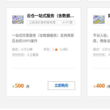
云仓一站式服务（含数据）—江西
江西海亿客科技有限公司
小于3
星
一站式托管服务（含数据服务）支持商家
平台入驻
后台的100%操作
库，佣金
报促销，
成交：
小于10
单
成交：
小于1
评论：
5

（
19
条）
项服务
交付方式：
人工服务
交付方式：
500
400
立即购买
￥
/月
￥
/