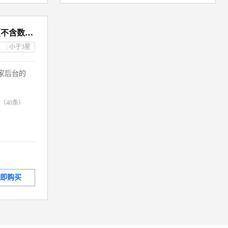
云仓一站式服务（不含数据）+江西
公司
小于3
星
家后台的
（
40
条）
即购买