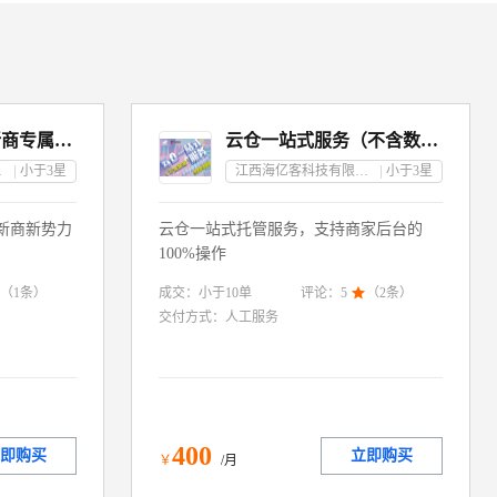
阿里巴巴零售通新商专属2个月服务包
云仓一站式服务（不含数据)
公司
小于3
星
江西海亿客科技有限公司
小于3
星
新商新势力
云仓一站式托管服务，支持商家后台的
100%操作
成交：
小于10
单
（
1
条）
评论：
5

（
2
条）
交付方式：
人工服务
400
即购买
立即购买
￥
/月