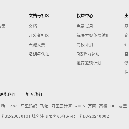
文档与社区
权益中心
支
方案
文档
免费试用
基
开发者社区
解决方案免费试用
企
天池大赛
高校计划
迁
培训与认证
5亿算力补贴
官
推荐返现计划
健
信
联系我们
加入我们
市场
1688
阿里妈妈
飞猪
阿里云计算
AliOS
万网
高德
UC
友盟
：
浙B2-20080101
域名注册服务机构许可：
浙D3-20210002