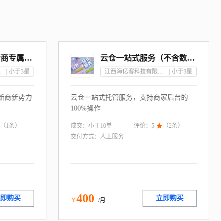
阿里巴巴零售通新商专属2个月服务包
云仓一站式服务（不含数据)
公司
小于3
星
江西海亿客科技有限公司
小于3
星
新商新势力
云仓一站式托管服务，支持商家后台的
100%操作
成交：
小于10
单
（
1
条）
评论：
5

（
2
条）
交付方式：
人工服务
400
即购买
立即购买
￥
/月