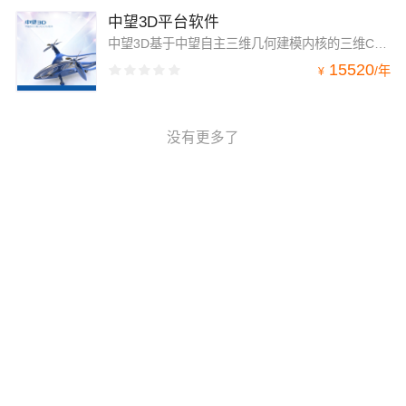
中望3D平台软件
中望3D基于中望自主三维几何建模内核的三维CAD/CAE/CAM一体化解决方案，具备强大的混合建模能力、支持各种几何及建模算法，超过30年工业设计验证，集“实体建模、曲面造型、装配设计、工程图、钣金、模具设计、结构仿真、车削、2-5轴加工”等功能模块于一体，覆盖产品设计开发全流程。
15520
/
年
¥
没有更多了