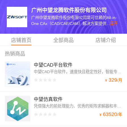
广州中望龙腾软件股份有限公司
广州中望龙腾软件股份有限公司是可信赖的All-in-
One CAx（CAD/CAE/CAM）解决方案提供...
展开
店铺首页
全部商品
店铺介绍
热销商品
中望CAD平台软件
中望CAD平台软件，速度快且稳定性好，智能专业的绘图功能，兼容常见CAD文件格式，友好简洁的界面，熟悉易用的快捷命令，帮助用户快速上手。
329
/
月
¥
中望仿真软件
凭借强大的前处理能力、优秀的矩阵求解器和丰富的后处理方式，以及友好简洁的界面、清晰的工作流程，可帮助用户快速实现精确的仿真分析。未来，中望软件将持续打造多学科多物理场仿真解决方案，仿真驱动设计。
63520
/
年
¥