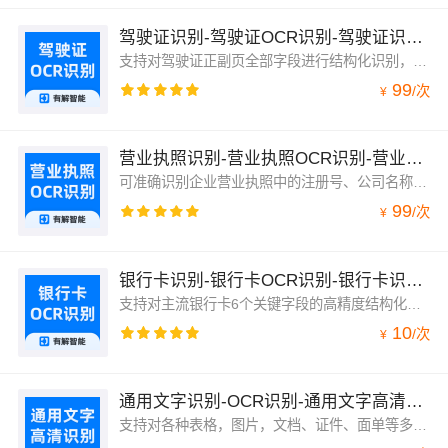
驾驶证识别-驾驶证OCR识别-驾驶证识别-驾驶证信息高清识别-有解智能
支持对驾驶证正副页全部字段进行结构化识别，包括姓名、类型、驾驶证证号、性别、国籍、住址、出生日期、初次领证日期、准驾车型、有限期限始（至）、总计有效期限。
99
/
次
¥
营业执照识别-营业执照OCR识别-营业执照识别-营业执照信息高清识别-有解智能
可准确识别企业营业执照中的注册号、公司名称、地址、主体类型、法定代表人等14个关键有效字段，同时支持单个或批量上传，可区分是否为副本。
99
/
次
¥
银行卡识别-银行卡OCR识别-银行卡识别-银行卡信息高清识别-有解智能
支持对主流银行卡6个关键字段的高精度结构化识别，包括类型、发卡机构、发卡机构代号、有效期、卡号、持有人。
10
/
次
¥
通用文字识别-OCR识别-通用文字高清识别-有解智能
支持对各种表格，图片，文档、证件、面单等多种通用场景进行快速、精准的检测和识别，同时支持多语言印刷体、手写体、倾斜、折叠、旋转等文字形式。