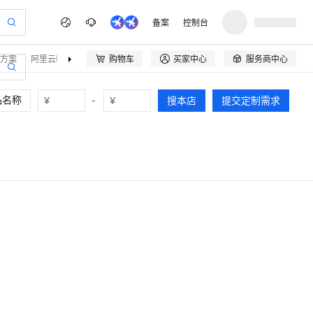
备案
控制台
方案
阿里云精选
伙伴招募
购物车
买家中心
服务商中心



¥
-
¥
搜本店
提交定制需求