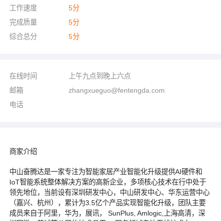
工作速度
5
分
完成质量
5
分
综合总分
5
分
在线时间
上午九点到晚上六点
邮箱
zhangxueguo@fentengda.com
电话
商家介绍
中山奋腾达是一家专注为智能家居产业智能化升级提供AI硬件和
IoT智能系统整体解决方案的高新企业，多项核心技术在行中处于
领先地位，当前设有深圳研发中心，中山研发中心、华东运营中心
（嘉兴、杭州），累计为3.5亿个产品实现智能化升级，团队主要
成员来自于阿里，华为，展讯， SunPlus, Amlogic,上海高清，深