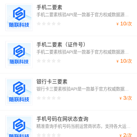
手机二要素
手机二要素核验API是一款基于官方权威数据源的实时手机号码及身份核验服务，通过校验用户提供的“姓名+手机号码”实名信息 一致性，快速判定用户身份信息真实性。服务直连权威渠道，毫秒级返回核验结果。广泛适配金融风控、游戏防沉迷、政务服务、电商注册等需实名制的场景，助力企业构建合规高效的身份核验体系，降低虚假注册与欺诈风险。
10
/
次
¥
手机二要素（证件号）
手机二要素核验API是一款基于官方权威数据源的实时手机号码及身份核验服务，通过校验用户提供的“证件号+手机号码”实名信息 一致性，快速判定用户身份信息真实性。服务直连权威渠道，毫秒级返回核验结果。广泛适配金融风控、游戏防沉迷、政务服务、电商注册等需实名制的场景，助力企业构建合规高效的身份核验体系，降低虚假注册与欺诈风险
10
/
次
¥
银行卡三要素
银行卡三要素核验API是一款基于官方权威数据源的实时身份信息和银行卡卡号一致性核验服务，通过校验用户提供的“姓名+身份证号码+银行卡号码”信息 一致性，快速判定用户身份和银行卡信息真实性。服务直连权威渠道，毫秒级返回核验结果。广泛适配金融风控、电商银行账号绑定等需实名制的场景，助力企业构建合规高效的身份核验体系，降低虚假信息与欺诈风险。
3
/
次
¥
手机号码在网状态查询
精准查询手机号码当前运营商状态，支持各大运营商（中国移动、中国联通、中国电信），全面识别号码是否为空号、实号、在网、停机、沉默号、风险号、库无号（未知号码）等状态，返回的响应结果信息权威、准确、低延迟。
2
/
次
¥