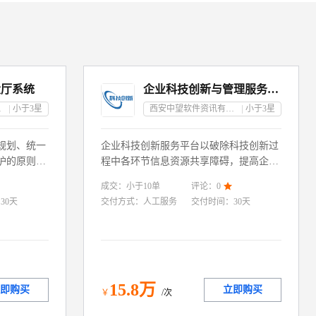
大厅系统
企业科技创新与管理服务平台
任公司
小于3
星
西安中望软件资讯有限责任公司
小于3
星
规划、统一
企业科技创新服务平台以破除科技创新过
护的原则，
程中各环节信息资源共享障碍，提高企业
办聚合、数
创新技术平台化、创新管理透明化与协同
成交：
小于10
单
评论：
0

务系统进行
化水平为目的，而建立的一款科技创新管
：
30天
交付方式：
人工服务
交付时间：
30天
用户提供个
理与服务的智能化水平建立企业科技创新
，统一待
管理服务平台。
15
.8
万
即购买
立即购买
￥
/次