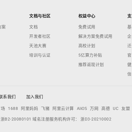
文档与社区
权益中心
支
方案
文档
免费试用
基
开发者社区
解决方案免费试用
企
天池大赛
高校计划
迁
培训与认证
5亿算力补贴
官
推荐返现计划
健
信
联系我们
加入我们
市场
1688
阿里妈妈
飞猪
阿里云计算
AliOS
万网
高德
UC
友盟
：
浙B2-20080101
域名注册服务机构许可：
浙D3-20210002