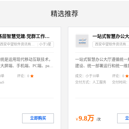
精选推荐
基层智慧党建-党群工作管理系统
一站式智慧办公
西安中望软件资讯有限责任公司
小于3
星
西安中望软件资讯有限责
系统是运用现代移动互联技术，
一站式智慧办公大厅遵循统一
大屏端、手机端、PC端、pad
建设、统一部署运行和统一维
，对各个端口集中化管理，方便
通过应用聚合、功能聚合、待
0
单
成交：
小于10
单
评论：
0

评论：
0

对人员、日常办公、活动组织、
据聚合等方式将各个独立的业
aaS
交付方式：
人工服务
交付时间
等进行管理，是加强党组织建
有机融合，为企业不同组织、
工作效率的有力武器。
性化统一入口，用户单点登录
办。
9
.8
万
立即购买
立
月
￥
/次