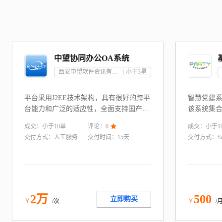
中望协同办公OA系统
西安中望软件资讯有限责任公司
小于3
星
平台采用J2EE技术架构，具有很好的跨平
智慧党建
台能力和广泛的适应性，全面支持国产化
该系统集合
系统环境，支持国产化数据库，如：达
端为一体
成交：
小于10
单
成交：
小于1
评论：
0

梦，人大金仓。平台具有快速安装，支持
各党组织
交付方式：
人工服务
交付时间：
15天
交付方式：
S
自动化配置，自带数据库优点，企业版支
学习教育
持个性化的自我设计和二次开发，并包含
设，提高
二次开发对应平台。
2
万
500
立即购买
￥
/次
￥
/