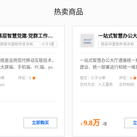
热卖商品
基层智慧党建-党群工作管理系统
一站式智慧办公
西安中望软件资讯有限责任公司
小于3
星
西安中望软件资讯有限责
系统是运用现代移动互联技术，
一站式智慧办公大厅遵循统一
大屏端、手机端、PC端、pad
建设、统一部署运行和统一维
，对各个端口集中化管理，方便
通过应用聚合、功能聚合、待
0
单
成交：
小于10
单
评论：
0

评论：
0

对人员、日常办公、活动组织、
据聚合等方式将各个独立的业
aaS
交付方式：
人工服务
交付时间
等进行管理，是加强党组织建
有机融合，为企业不同组织、
工作效率的有力武器。
性化统一入口，用户单点登录
办。
9
.8
万
立即购买
立
月
￥
/次