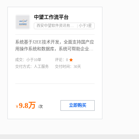
中望工作流平台
西安中望软件资讯有限责任公司
小于3
星
系统基于J2EE技术开发，全面支持国产应
用操作系统和数据库，系统可帮助企业进
行低代码、快速开发。系统基于图形化的
成交：
小于10
单
评论：
0

设计界面、可实现快速构建与交付。系统
交付方式：
人工服务
交付时间：
30天
经过二十余年的更迭以及大量市场客户实
施案例的验证，具有成熟、先进、稳定、
安全、高性能的特点
9
.8
万
立即购买
￥
/次