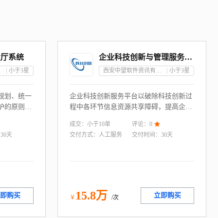
大厅系统
企业科技创新与管理服务平台
任公司
小于3
星
西安中望软件资讯有限责任公司
小于3
星
规划、统一
企业科技创新服务平台以破除科技创新过
护的原则，
程中各环节信息资源共享障碍，提高企业
办聚合、数
创新技术平台化、创新管理透明化与协同
成交：
小于10
单
评论：
0

务系统进行
化水平为目的，而建立的一款科技创新管
：
30天
交付方式：
人工服务
交付时间：
30天
用户提供个
理与服务的智能化水平建立企业科技创新
，统一待
管理服务平台。
15
.8
万
即购买
立即购买
￥
/次