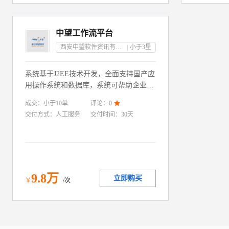
中望工作流平台
西安中望软件资讯有限责任公司
小于3
星
系统基于J2EE技术开发，全面支持国产应
用操作系统和数据库，系统可帮助企业进
行低代码、快速开发。系统基于图形化的
成交：
小于10
单
评论：
0

设计界面、可实现快速构建与交付。系统
交付方式：
人工服务
交付时间：
30天
经过二十余年的更迭以及大量市场客户实
施案例的验证，具有成熟、先进、稳定、
安全、高性能的特点
9
.8
万
立即购买
￥
/次