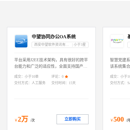
中望协同办公OA系统
西安中望软件资讯有限责任公司
小于3
星
平台采用J2EE技术架构，具有很好的跨平
智慧党建
台能力和广泛的适应性，全面支持国产化
该系统集合
系统环境，支持国产化数据库，如：达
端为一体
成交：
小于10
单
成交：
小于1
评论：
0

梦，人大金仓。平台具有快速安装，支持
各党组织
交付方式：
人工服务
交付时间：
15天
交付方式：
S
自动化配置，自带数据库优点，企业版支
学习教育
持个性化的自我设计和二次开发，并包含
设，提高
二次开发对应平台。
2
万
500
立即购买
￥
/次
￥
/