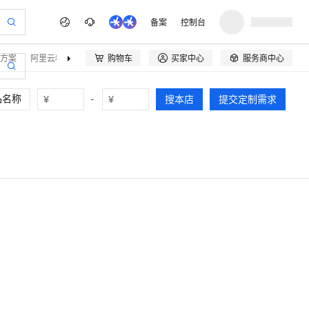
备案
控制台
方案
阿里云精选
伙伴招募
购物车
买家中心
服务商中心



¥
-
¥
搜本店
提交定制需求