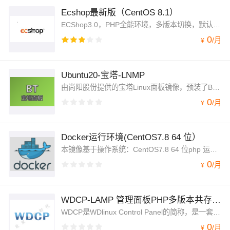
Ecshop最新版（CentOS 8.1）
ECShop3.0，PHP全能环境，多版本切换，默认安装ECSHOP最新版本，省去用户安装的过程，开箱即用，用户只需根据文档想修改ECSHOP管理员密码即可使用。
0
/
月
¥
Ubuntu20-宝塔-LNMP
由尚阳股份提供的宝塔Linux面板镜像，预装了BT7.0，LAMP/LNMP等其他组件，可在云服务器上一键部署。宝塔BT面板是非常优秀的PHP集成环境管理工具，可以让用户轻松选择Apache/Nginx，MySQL，PHP等不同版本安装与切换
0
/
月
¥
Docker运行环境(CentOS7.8 64 位）
本镜像基于操作系统：CentOS7.8 64 位php 运行环境（CentOS 7.8 64 位|docker19.03）。
0
/
月
¥
WDCP-LAMP 管理面板PHP多版本共存 CentOS7.5安全优化
WDCP是WDlinux Control Panel的简称，是一套通过WEB界面就可以控制和管理Linux云主机服务器以及虚拟主机的管理系统。平时对Linux服务器的常用管理操作,均可在WDCP上完成
0
/
月
¥