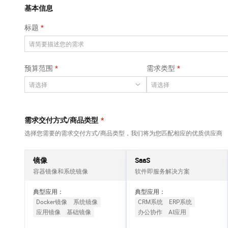
Qwen3-VL-Plus
AI 算法大赛
畅捷通
覆盖公网/内网、递归/权威、移动APP等全场景解析服务
基本信息
网络
安全
视觉 Coding、空间感知、多模态思考等全面升级
AI 产品 免费试用
云开发大赛
Tableau 订阅
标题
大数据开发治理平
可观测
1亿+ 大模型 tokens 和 
中间件
台 DataWorks
入门学习赛
AI空中课堂在线直播课
上云与迁云
140+云产品 免费试用
Data Agent 驱动的一站式 Data+AI 开发治理平台
数据库
堂（旗舰版）
产品新客免费试用，最长1
大模型服务
预算范围
需求类型
企业出海
云防火墙
大数据计算
大模型ACA认证体验
生态解决方案
云原生的云上边界网络安全防护产品
千问AI平台-Token
政企业务
助力企业全员 AI 认知与能
媒体服务
Plan
NEW
行业生态解决方案
个人版上线、团队版降价；千问3.8-Max首发发尝鲜
企业服务与云通信
需求交付方式/商品类型
*
开发者生态解决方案
千问AI平台-模型体验
选择您需要的需求交付方式/商品类型，我们将为您匹配相应的优质供应商
域名与网站
AI 开发和 AI 应用解决
在线体验全尺寸、多种模态的模型效果
方案
终端用户计算
镜像
SaaS
Happy 系列大模型
容器镜像和系统镜像
软件即服务解决方案
Serverless
新一代 AI 视频生成模型，深度适配广告营销等场景
典型应用：
典型应用：
开发工具
Docker镜像
系统镜像
CRM系统
ERP系统
应用镜像
基础镜像
办公协作
AI应用
迁移与运维管理
大模型解决方案