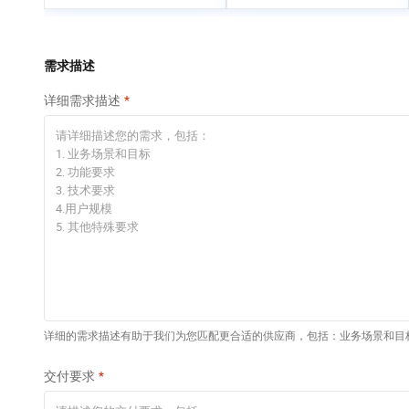
专有云
快速部署 Dify，高效搭
建 AI 应用
依托云原生高可用架构,实现Dify私有化部署
需求描述
10 分钟在聊天系统中
详细需求描述
增加一个 AI 助手
在企业官网、通讯软件中为客户提供 AI 客服
详细的需求描述有助于我们为您匹配更合适的供应商，包括：业务场景和目
交付要求