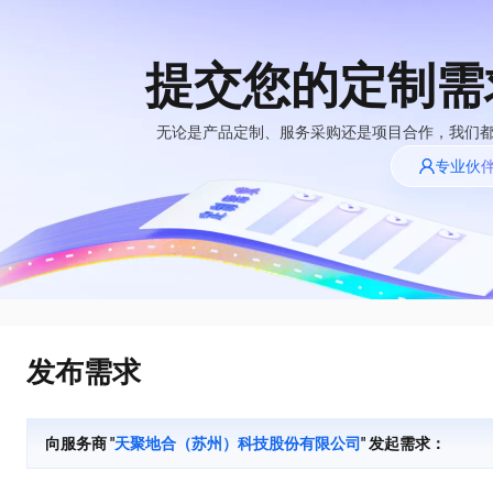
提交您的定制需
大模型
产品
解决方案
权益
定价
云市场
伙伴
服务
了解阿里云
精选产品
精选解决方案
普惠上云
产品定价
精选商城
成为销售伙伴
售前咨询
为什么选择阿里
无论是产品定制、服务采购还是项目合作，我们
千问AI平台
云
了解云产品的定价详情
专业伙
大模型服务平台百
普惠上云 官方力荐
分销伙伴
在线服务
千问办公，解锁你的工作新方式
网站建设
NEW
炼
大模型
云服务器38元/年起，超
企业级Agent产品，直接交付可用成果
什么是云计算
咨询伙伴
多端小程序
大模型服务与应用平台
云上成本管理
售后服务
技术领先
官方推荐返现计划
Agency Agents：拥有专属领域专家
大模型
精选产品
精选解决方案
Salesforce 国际版订阅
轻量应用服务器
推荐新用户得奖励，单订单
多领域专家智能体,一键组建 AI 虚拟交付团队
销售伙伴合作计划
稳定可靠
自助服务
快速构建应用程序和网站，即刻迈出上云第一步
管理和优化成本
友盟天域
人工智能与机器学习
AI
文本生成
云工开物
HappyHorse 打造一站式影视创作平台
安全合规
无影生态合作计划
在线服务
云数据库 RDS
观测云
高校专属算力普惠，学生认
可视化编排打通从文字构思到成片全链路闭环
计算
互联网应用开发
Qwen3.8-Max
全托管，含MySQL、PostgreSQL、SQL Server、MariaDB多引擎
分析师报告
Salesforce On Alibaba
工单服务
HOT
发布需求
Tuya 物联网平台阿里
快速拥有专属 OpenClaw
Cloud Consulting
大数据
容器
智能体时代全能旗舰模型
云版
免费试用
研究报告与白皮书
人工智能平台 PAI
短信专区
让AI从“聊天伙伴”进化为能干活的“数字员工”
Partner 合作计划
大模型
现代化应用
存储
蓝凌 OA
Qwen3.7-Plus
AI 大模型销售与服务
解决方案免费试用 新
一站式AI开发、训练和推理服务
向服务商 "
天聚地合（苏州）科技股份有限公司
" 发起需求：
天池大赛
能看、能想、能动手的多模态智能体模型
生态合作计划
老同享
安全
电子合同
网络与CDN
云解析DNS
最高领取价值200元试用