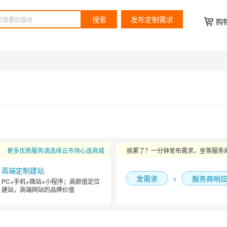
搜索
发布定制需求
购
更多优质服务请选择云市场心选商城
挑累了？一分钟发布需求，坐等服务
高端定制建站
发需求
>
服务商响
PC+手机+微站+小程序；高颜值定位
建站，高端网站的品牌价值