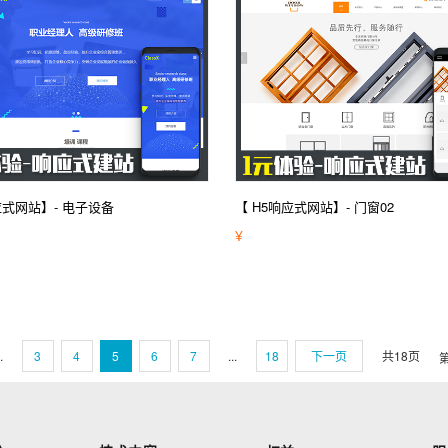
应式网站】- 电子设备
【 H5响应式网站】- 门窗02
¥
.
3
4
5
6
7
...
18
下一页
共
18
页