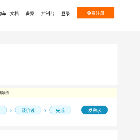
免费注册
物车
文档
备案
控制台
登录
商响应
应
>
谈价钱
>
完成
发需求