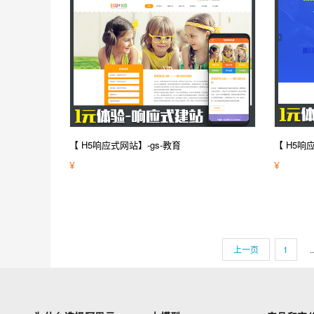
【 H5响应式网站】-gs-教育
【 H5响
¥
¥
上一页
1
..