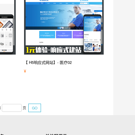
【 H5响应式网站】- 医疗02
¥
第
页
GO