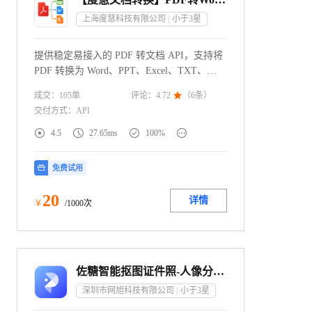
上海度慧科技有限公司
小于3
星
提供稳定易接入的 PDF 转文档 API，支持将
PDF 转换为 Word、PPT、Excel、TXT、
OFD、Markdown、DWG、DXF 等格式，兼
成交：
105
单
评论：
4.72

（
6
条）
顾版式还原、扫描件 OCR 识别与可编辑输
交付方式：
API
出，支持同步/异步调用、结果轮询与回调通
知，适合集成到 OA、ERP、档案管理、合同




4.5
27.65ms
100%
处理、知识库、内容生产等业务系统，帮助
企业高效完成文档结构化、编辑化与自动化
免费试用
处理。
20
详情
￥
/1000次
佐糖智能抠图证件照-人像分割|物品抠图|背景分离接口
深圳市网旭科技有限公司
小于3
星