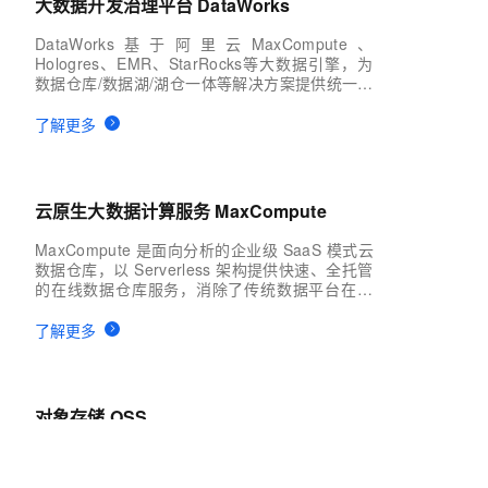
大数据开发治理平台 DataWorks
DataWorks基于阿里云MaxCompute、
Hologres、EMR、StarRocks等大数据引擎，为
数据仓库/数据湖/湖仓一体等解决方案提供统一的
全链路大数据开发治理平台，为用户带来智能化
的数据开发和分析体验。
了解更多
云原生大数据计算服务 MaxCompute
MaxCompute 是面向分析的企业级 SaaS 模式云
数据仓库，以 Serverless 架构提供快速、全托管
的在线数据仓库服务，消除了传统数据平台在资
源扩展性和弹性方面的限制，最小化用户运维投
入，使您可以经济并高效的分析处理海量数据。
了解更多
对象存储 OSS
对象存储 OSS（Object Storage Service）是一
款海量、安全、低成本、高可靠的云存储服务，