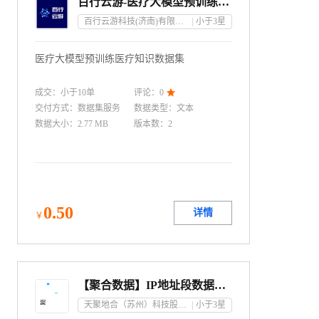
百行云游-医疗大模型预训练医疗知识数据集
百行云游科技(济南)有限公司
小于3
星
医疗大模型预训练医疗知识数据集
成交：
小于10
单
评论：
0

交付方式：
数据集服务
数据类型
：
文本
数据大小
：
2.77 MB
版本数
：
2
0
.50
详情
￥
【聚合数据】IP地址段数据集-全球版
天聚地合（苏州）科技股份有限公司
小于3
星