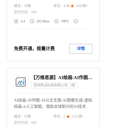
些语言。大多数语言代码参数与 ISO-639-1
成交：
30
单
评论：
4.99

（
618
条）
标识符一致（特别注明的语言代码参数除
交付方式：
API
外）。专注于科技，学术类翻译~




4.4
281.08ms
100%
免费开通，按量计费
详情
【万维易源】AI绘画-AI作图-以文生图-ai创作-虚拟绘画-ai人工智能
昆明秀派科技有限公司
5
星
AI绘画-AI作图-AI以文生图-AI图像生成-虚拟
绘画-ai人工智能，借助全球新兴的AI技术，
我们为您提供了一种随心所欲、自然流畅且
成交：
15
单
评论：
5

（
251
条）
高能硬核的AI作图能力。您只需简单描述，
交付方式：
API
即可实现图像的创作和生成，甚至可以通过