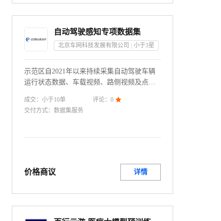
自动驾驶感知专项数据集
北京车网科技发展有限公司
小于3
星
示范区自2021年以来持续采集自动驾驶车辆
运行状态数据、车载视频、路侧视频及点
云、路侧感知结果数据、交通流量指标等数
成交：
小于10
单
评论：
0

据资源。积累了近4年来示范区范围内的道路
交付方式：
数据集服务
交通事故、违法违章行为、自动驾驶车辆运
行状态等高价值数据资源，以及近1年来的道
路交通事件（道路拥堵、施车辆故障、道路
结冰、道路积雪等）和巡检事件数据（异常
停车、施工占道、信号灯故障等）
价格商议
详情