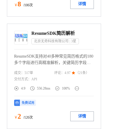
8
详情
￥
/100次
ResumeSDK简历解析
北京无奇科技有限公司
3
星
ResumeSDK支持对40多种常见简历格式的180
多个字段进行高精准解析，关键简历字段解
析率超过98%。使用基于大样本数据及机器
成交：
517
单
评论：
4.97

（
21
条）
学习的建模技术，使得ResumeSDK的解析效
交付方式：
API
果更加智能，同时具有更强的泛化能力，能
够应对各种风格的简历文本。




4.9
556.28ms
100%
免费试用
2
详情
￥
/120次