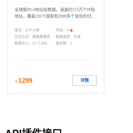
全球版IPv4地址段数据，涵盖约213万个IP段
地址，覆盖236个国家和2800多个省份的归属
信息，包括起始和结束IP地址、地理位置和
网络运营商等。
成交：
小于10
单
评论：
0

交付方式：
数据集服务
数据类型
：
文本
数据大小
：
63.73 MB
版本数
：
2
1299
详情
￥