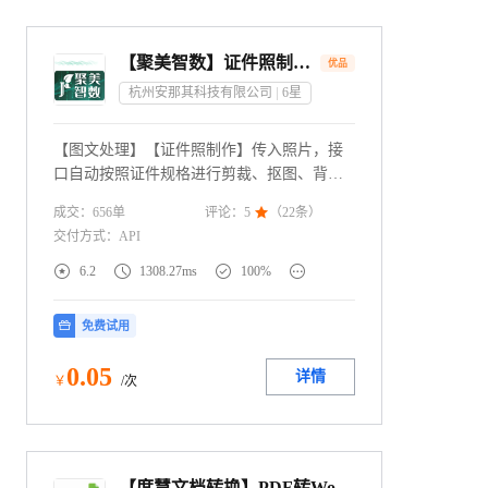
【聚美智数】证件照制作-证件照生成-证件照优化-证件照制作接口
优品
杭州安那其科技有限公司
6
星
【图文处理】【证件照制作】传入照片，接
口自动按照证件规格进行剪裁、抠图、背景
更换等，生成证件照片。另外提供证件照检
成交：
656
单
评论：
5

（
22
条）
测接口可用于检测证件照是否合格，可搭配
交付方式：
API
使用。—— 我们只做精品！




6.2
1308.27ms
100%
免费试用
0
.05
详情
￥
/次
【度慧文档转换】PDF转Word/PPT/Excel/TXT/OFD/Markdown-支持扫描版OCR