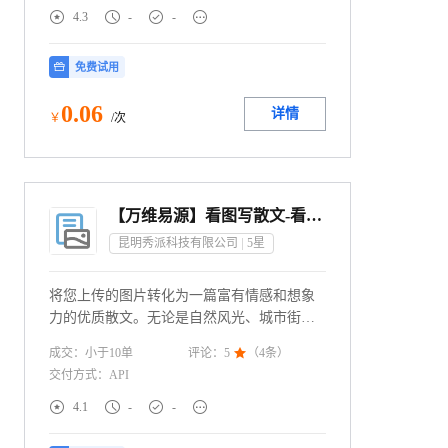
输入的图像进行再创作。我们的技术广泛应




4.3
-
-
用于广告营销、媒体、出版物、游戏开发、
艺术创作和摄影后期处理等各种场景。
免费试用
0
.06
详情
￥
/次
【万维易源】看图写散文-看图写作-由图像转文章-图像引导文案创作接口-视觉创作散文生成器-ai创作-ai人工...
昆明秀派科技有限公司
5
星
将您上传的图片转化为一篇富有情感和想象
力的优质散文。无论是自然风光、城市街
景，还是日常生活的瞬间，"看图写散文"都
成交：
小于10
单
评论：
5

（
4
条）
能捕捉其独特的氛围和情感，创作出个性化
交付方式：
API
的文学作品。




4.1
-
-