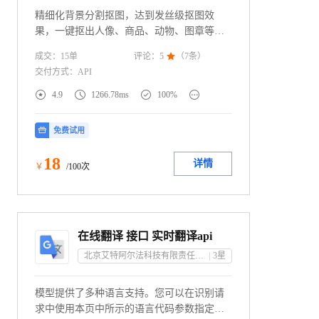
精细化背景分割抠图，达到发丝级抠图效
果，一键抠出人像、商品、动物、图章等，
最快10分钟即可接入服务。
成交：
15
单
评论：
5

（
7
条）
交付方式：
API




4.9
1266.78ms
100%
免费试用
18
详情
￥
/100次
在线翻译 接口 实时翻译api
北京艾特阿尔法科技有限责任公司
3
星
模型提供了多种语言支持。您可以在识别请
求中使用本页中所示的语言代码参数指定这