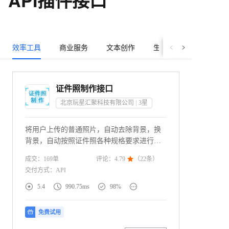
API插件接口
效率工具
商业服务
文本创作
生活服务
证件照制作接口
北京玩星汇聚科技有限公司
3
星
将用户上传的普通照片，自动去除背景，换
背景，自动按照证件照各种规格要求进行裁
剪。
成交：
169
单
评论：
4.79

（
22
条）
交付方式：
API




5.4
990.75ms
98%
免费试用