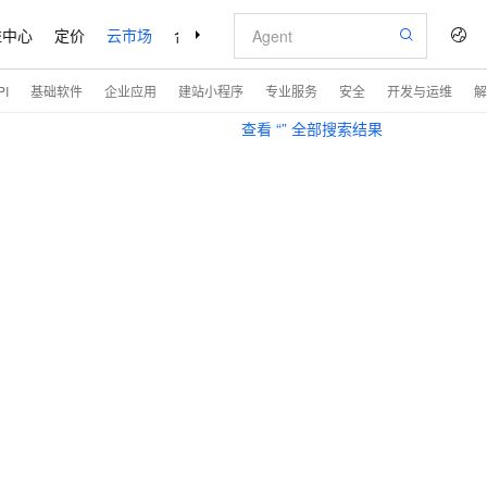
益中心
定价
云市场
合作伙伴
支持与服务
了解阿里云
I
基础软件
企业应用
建站小程序
专业服务
安全
开发与运维
解
查看 “
” 全部搜索结果