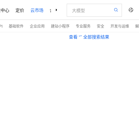
益中心
定价
云市场
合作伙伴
支持与服务
了解阿里云
I
基础软件
企业应用
建站小程序
专业服务
安全
开发与运维
解
查看 “
” 全部搜索结果