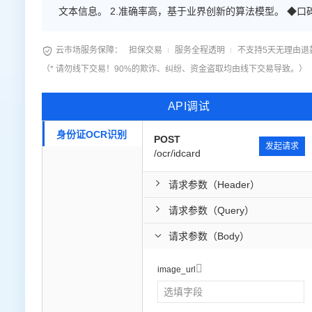
文本信息。 2.准确率高，基于业界创新的算法模型。 ◆

云市场服务保障：
担保交易
服务全程透明
不支持5天无理由退
（* 请勿线下交易！90%的欺诈、纠纷、资金盗取均由线下交易导致。）
API调试
身份证OCR识别
POST
发起请求
/ocr/idcard
请求参数（Header）
请求参数（Query）
请求参数（Body）

image_url