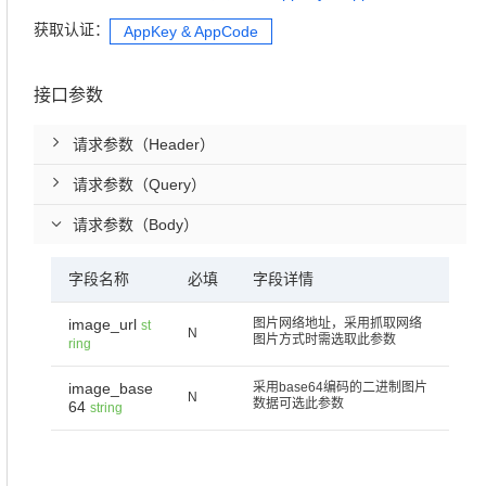
获取认证：
AppKey & AppCode
接口参数
请求参数（Header）
请求参数（Query）
请求参数（Body）
字段名称
必填
字段详情
image_url
图片网络地址，采用抓取网络
st
N
图片方式时需选取此参数
ring
image_base
采用base64编码的二进制图片
N
数据可选此参数
64
string