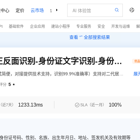
益中心
定价
云市场
合作伙伴
支持与服务
了解阿里云
I
基础软件
企业应用
建站小程序
专业服务
安全
开发与运维
解
查看 “
” 全部搜索结果
身份证OCR识别-身份证正反面识别-身份证文字识别-身份证关键字段识别-身份证OCR图像识别
优
简便，对接提供技术支持，识别99.9%准确率）支持对二代居民
展
提取。扫描识别身份证准确率高达99%以上。保险、互金、分时租
5
评分

用户和复杂场景的考验，产品成熟稳定，可以购买免费体验版测试
1233.13ms
100%

（近7天）
SLA（近一月）
、身份证号码、性别、名族、出生年月日、地址、签发机关及有效期等