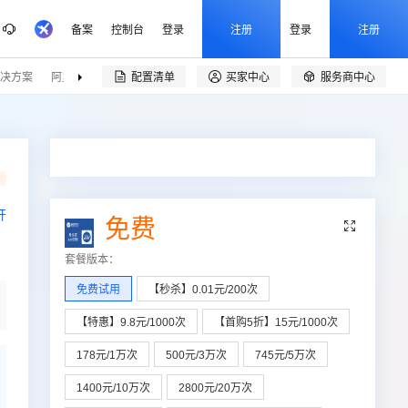
备案
控制台
登录
注册
登录
注册
决方案
阿里云精选
伙伴招募
配置清单
买家中心
服务商中心


品
开
免费

套餐版本
：
免费试用
【秒杀】0.01元/200次
【特惠】9.8元/1000次
【首购5折】15元/1000次
178元/1万次
500元/3万次
745元/5万次
1400元/10万次
2800元/20万次