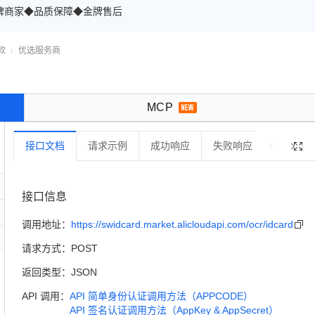
口碑商家◆品质保障◆金牌售后
款
优选服务商

MCP
接口文档
请求示例
成功响应
失败响应
错误码

接口信息
调用地址：
https://swidcard.market.alicloudapi.com/ocr/idcard

请求方式：
POST
返回类型：
JSON
API 调用：
API 简单身份认证调用方法（APPCODE）
API 签名认证调用方法（AppKey & AppSecret）