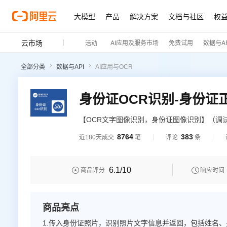
大模型
产品
解决方案
文档与社区
权
云市场
AI应用及服务市场
免费试用
数据与AP
活动
全部分类
数据与API
AI应用与OCR
【OCR文字图像识别，身份证图像识别】（调试
身份证所有8个字段的结构化、图像识别、信息
8764
383
近180天成交
笔
评论
条
赁等知名行业企业信赖合作伙伴，接受过大量
识别效果。
6.1
/10


商品评分
响应时间
商品亮点
1.传入身份证照片，识别照片文字信息并返回，包括姓名