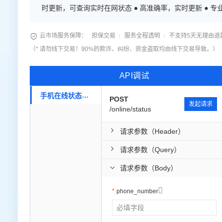
时更新，可

云市场服务保障：
担保交易
服务全程透明
不支持5天无理由退
（* 请勿线下交易！90%的欺诈、纠纷、资金盗取均由线下交易导致。）
API调试
手机在线状态查询
POST
发起请求
/online/status
请求参数（Header）
请求参数（Query）
请求参数（Body）

phone_number