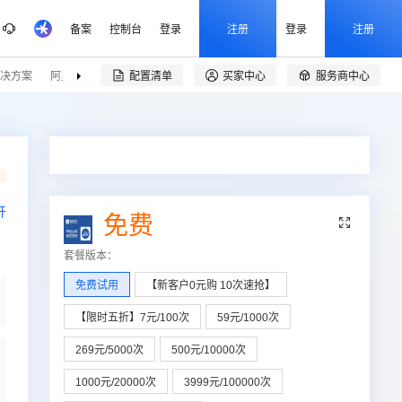
备案
控制台
登录
注册
登录
注册
决方案
阿里云精选
伙伴招募
配置清单
买家中心
服务商中心


品
开
免费

套餐版本
：
免费试用
【新客户0元购 10次速抢】
【限时五折】7元/100次
59元/1000次
269元/5000次
500元/10000次
1000元/20000次
3999元/100000次