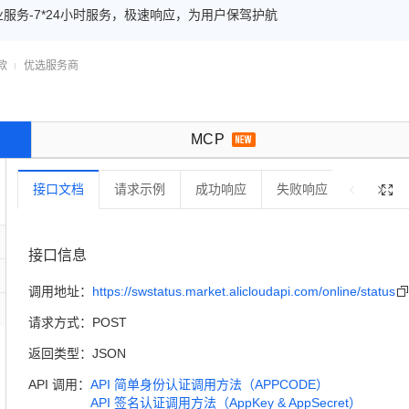
查询实时在网状态 ● 高准确率，实时更新 ● 专业服务-7*24小时服务，极速响应，为用户保驾护航
款
优选服务商

MCP
接口文档
请求示例
成功响应
失败响应
错误码

接口信息
调用地址：
https://swstatus.market.alicloudapi.com/online/status
请求方式：
POST
返回类型：
JSON
API 调用：
API 简单身份认证调用方法（APPCODE）
API 签名认证调用方法（AppKey & AppSecret）