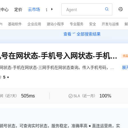
益中心
定价
云市场
合作伙伴
支持与服务
了解阿里云
I
基础软件
企业应用
建站小程序
专业服务
安全
开发与运维
解
查看 “
” 全部搜索结果
运营商手机在网状态-手机号在网状态-手机号入网状态-手机在网状态-三网手机在网状态查询
优
入网状态-手机在网状态-三网手机在网状态查询。传入手机号码，查
展
停机、在网但不可用、不在网（销号/未启用/异常）、预销户等多
5
分

网状态-手机号在网状态-手机号入网状态-手机在网状态-三网手机
505ms
100%

间（近7天）
SLA（近一月）
，可查询实时状态，服务稳定，准确率高 ● 直连运营商，实