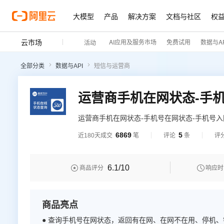
大模型
产品
解决方案
文档与社区
权
云市场
AI应用及服务市场
免费试用
数据与AP
活动
全部分类
数据与API
短信与运营商
运营商手机在网状态-手机号在网状态-手机号
询该手机号的在网状态，返回内容有正常使用、
6869
5
近180天成交
笔
评论
条
评
种状态，支持携号转网号码查询。运营商手机在
在网状态查询
6.1
/10


商品评分
响应时
商品亮点
● 查询手机号在网状态，返回有在网、在网不在用、停机、销号状态