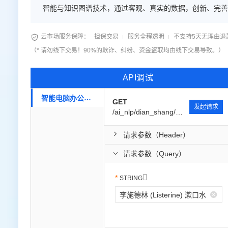
智能与知识图谱技术，通过客观、真实的数据，创新、完善
然语言处理-智能电脑办公办公设备工业安防监控电商数据
数字化升级；自然语言处理-智能电脑办公办公设备工业安

云市场服务保障：
担保交易
服务全程透明
不支持5天无理由退
业安防监控电商数据产品属性要素提取抽取，辨析文本中电
（* 请勿线下交易！90%的欺诈、纠纷、资金盗取均由线下交易导致。）
息
API调试
智能电脑办公办公设备工业安防监控电商数据产品属性要素提取抽取识别
GET
发起请求
/ai_nlp/dian_shang/fflyld/v1
请求参数（Header）
请求参数（Query）

STRING