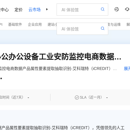
益中心
定价
云市场
合作伙伴
支持与服务
了解阿里云
I
基础软件
企业应用
建站小程序
专业服务
安全
开发与运维
解
自然语言处理-智能电脑办公办公设备工业安防监控电商数据产品属性要素提取抽取识别-艾科瑞特（iCREDIT）
控电商数据产品属性要素提取抽取识别-艾科瑞特（iCREDIT），
展
现数字化升级；自然语言处理-智能电脑办公办公设备工业安防监

电脑办公办公设备工业安防监控电商数据产品属性要素提取抽取，
商数据产品属性要素提取抽取文字信息
-
-

应时间（近7天）
SLA（近一月）
品属性要素提取抽取识别-艾科瑞特（iCREDIT），凭借领先的人工