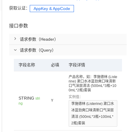
获取认证：
AppKey & AppCode
接口参数
请求参数（Header）
请求参数（Query）
字段名称
必填
字段详情
产品名称，如：李施德林 (Liste
rine) 漱口水冰蓝劲爽口味清新
口气深层清洁 (500mL*3瓶+10
0mL*2瓶)套装
实例值：
STRING
stri
Y
ng
李施德林 (Listerine) 漱口水
冰蓝劲爽口味清新口气深层
清洁 (500mL*3瓶+100mL*
2瓶)套装