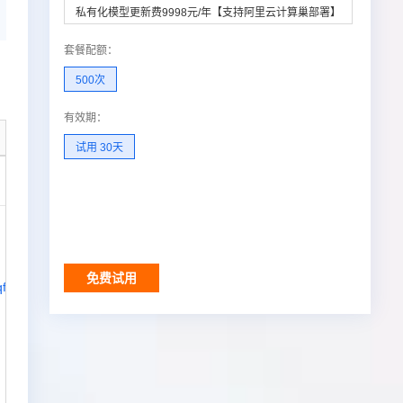
私有化模型更新费9998元/年【支持阿里云计算巢部署】
套餐配额
：
500次
有效期
：
试用 30天
调用结果
免费试用
qfyzpw/v1
