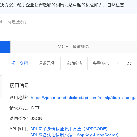
决方案，帮助企业获得敏锐的洞察力及卓越的运营能力，自然语言处
抽取识别，赋能智慧数据领域应用场景，让企业实现数字化升级；自然
素提取抽取识别，支持汽车用品安全自驾地锁电商数据产品属性要素提
款
优选服务商
性要素提取抽取文字信息
MCP
（敬请期待）
接口文档
请求示例
成功响应
失败响应
错误码

接口信息
调用地址：
https://zjds.market.alicloudapi.com/ai_nlp/dian_shang/
请求方式：
GET
返回类型：
JSON
API 调用：
API 简单身份认证调用方法（APPCODE）
API 签名认证调用方法（AppKey & AppSecret）