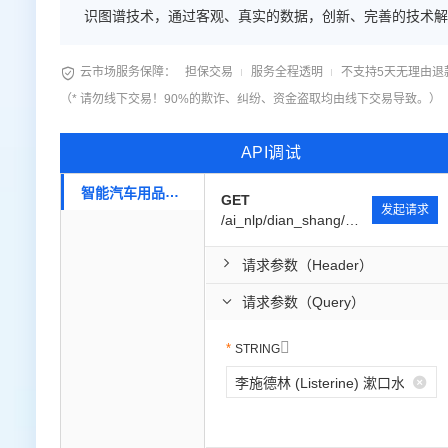
识图谱技术，通过客观、真实的数据，创新、完善的技术解
理-智能汽车用品安全自驾地锁电商数据产品属性要素提取
语言处理-智能汽车用品安全自驾地锁电商数据产品属性要

云市场服务保障：
担保交易
服务全程透明
不支持5天无理由退
取抽取，辨析文本中汽车用品安全自驾地锁电商数据产品属
（* 请勿线下交易！90%的欺诈、纠纷、资金盗取均由线下交易导致。）
API调试
智能汽车用品安全自驾地锁电商数据产品属性要素提取抽取识别
GET
发起请求
/ai_nlp/dian_shang/qfyzpw/v1
请求参数（Header）
请求参数（Query）

STRING