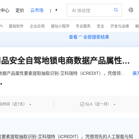
益中心
定价
云市场
合作伙伴
支持与服务
了解阿里云
I
基础软件
企业应用
建站小程序
专业服务
安全
开发与运维
解
查看 “
” 全部搜索结果
自然语言处理-智能汽车用品安全自驾地锁电商数据产品属性要素提取抽取识别-艾科瑞特（iCREDIT）
据产品属性要素提取抽取识别-艾科瑞特（iCREDIT），凭借领先
展
应用场景，让企业实现数字化升级；自然语言处理-智能汽车用品

识别，支持汽车用品安全自驾地锁电商数据产品属性要素提取抽
据产品属性要素提取抽取文字信息
-
-

应时间（近7天）
SLA（近一月）
素提取抽取识别-艾科瑞特（iCREDIT），凭借领先的人工智能与知