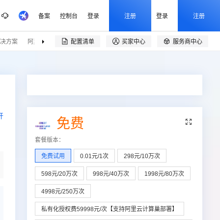
备案
控制台
登录
注册
登录
注册
决方案
阿里云精选
伙伴招募
配置清单
买家中心
服务商中心


开
免费

套餐版本
：
免费试用
0.01元/1次
298元/10万次
598元/20万次
998元/40万次
1998元/80万次
4998元/250万次
私有化授权费59998元/次【支持阿里云计算巢部署】