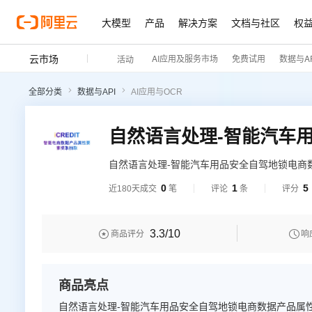
大模型
产品
解决方案
文档与社区
权
云市场
AI应用及服务市场
免费试用
数据与AP
活动
全部分类
数据与API
AI应用与OCR
自然语言处理-智能汽车用品安全自驾地锁电商数
的人工智能与知识图谱技术，赋能智慧数据领域
0
1
5
近180天成交
笔
评论
条
评分
安全自驾地锁电商数据产品属性要素提取抽取
取，辨析文本中汽车用品安全自驾地锁电商数
3.3
/10


商品评分
响
商品亮点
自然语言处理-智能汽车用品安全自驾地锁电商数据产品属性要