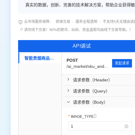
真实的数据，创新、完善的技术解决方案，帮助企业获得敏
检测与识别-艾科瑞特科技（iCREDIT），赋能智慧数据
产品检测与识别-艾科瑞特科技（iCREDIT），支持对目

云市场服务保障：
担保交易
服务全程透明
不支持5天无理由退
（* 请勿线下交易！90%的欺诈、纠纷、资金盗取均由线下交易导致。）
API调试
智能贵烟商品SKU产品检测与识别
POST
发起请求
/ai_market/sku_and_logo/nfmape/v1
请求参数（Header）
请求参数（Query）
请求参数（Body）

IMAGE_TYPE