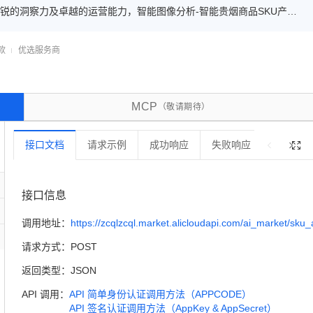
锐的洞察力及卓越的运营能力，智能图像分析-智能贵烟商品SKU产品
领域应用场景，让企业实现数字化升级；智能图像分析-智能贵烟商品SKU
标对象智能贵烟商品SKU产品检测与识别
款
优选服务商
MCP
（敬请期待）
接口文档
请求示例
成功响应
失败响应
错误码

接口信息
调用地址：
https://zcqlzcql.market.alicloudapi.com/ai_market/sk
请求方式：
POST
返回类型：
JSON
API 调用：
API 简单身份认证调用方法（APPCODE）
API 签名认证调用方法（AppKey & AppSecret）