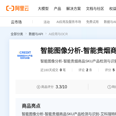
大模型
产品
解决方案
文档与社区
权
云市场
AI应用及服务市场
免费试用
数据与AP
活动
全部分类
数据与API
AI应用与OCR
智能图像分析-智能贵烟商
智能图像分析-智能贵烟商品SKU产品检测与识别
术，赋能智慧数据领域应用场景，让企业实现数
0
2
5
近180天成交
笔
评论
条
评分
科瑞特科技（iCREDIT），支持对目标对象智
3.3
/10


商品评分
响
商品亮点
智能图像分析-智能贵烟商品SKU产品检测与识别-艾科瑞特