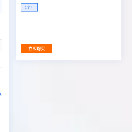
1个月
立即购买
调用结果
u_and_logo/nfmape/v1
