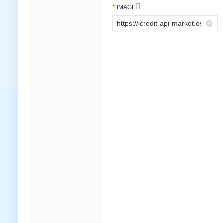

IMAGE