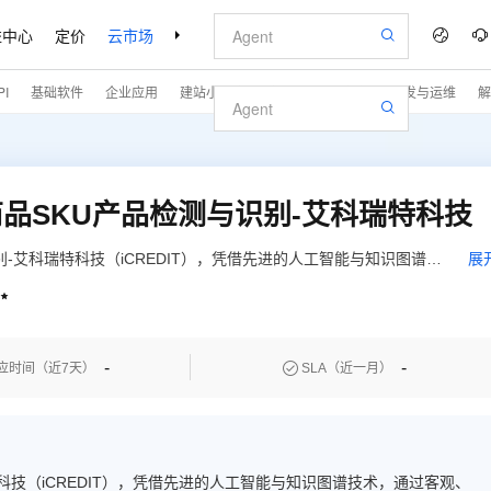
益中心
定价
云市场
合作伙伴
支持与服务
了解阿里云
I
基础软件
企业应用
建站小程序
专业服务
安全
开发与运维
解
品SKU产品检测与识别-艾科瑞特科技
-艾科瑞特科技（iCREDIT），凭借先进的人工智能与知识图谱技
展
字化升级；智能图像分析-智能贵烟商品SKU产品检测与识别-艾

能贵烟商品SKU产品检测与识别
-
-

应时间（近7天）
SLA（近一月）
科技（iCREDIT），凭借先进的人工智能与知识图谱技术，通过客观、