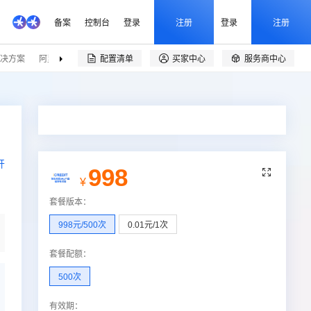
备案
控制台
登录
注册
登录
注册
决方案
阿里云精选
伙伴招募
配置清单
买家中心
服务商中心


开
998

¥
套餐版本
：
998元/500次
0.01元/1次
套餐配额
：
500次
有效期
：