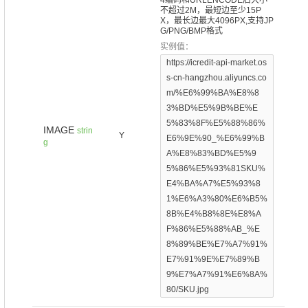
4编码和URLENCODE后大小
不超过2M，最短边至少15P
X，最长边最大4096PX,支持JP
G/PNG/BMP格式
实例值：
https://icredit-api-market.os
s-cn-hangzhou.aliyuncs.co
m/%E6%99%BA%E8%8
3%BD%E5%9B%BE%E
5%83%8F%E5%88%86%
IMAGE
strin
Y
E6%9E%90_%E6%99%B
g
A%E8%83%BD%E5%9
5%86%E5%93%81SKU%
E4%BA%A7%E5%93%8
1%E6%A3%80%E6%B5%
8B%E4%B8%8E%E8%A
F%86%E5%88%AB_%E
8%89%BE%E7%A7%91%
E7%91%9E%E7%89%B
9%E7%A7%91%E6%8A%
80/SKU.jpg